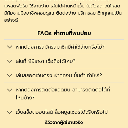
แพลตฟอร์ม ใช้งานง่าย เล่นได้ผ่านหน้าเว็บ ไม่ต้องดาวน์โหลด
มีทีมงานมืออาชีพคอยดูแล ติดต่อง่าย บริการสมาชิกทุกคนเป็น
อย่างดี
FAQs คำถามที่พบบ่อย
หากต้องการสมัครสมาชิกมีค่าใช้จ่ายหรือไม่?
เล่นที่ 99ราชา เชื่อถือได้ไหม?
เล่นสล็อตเว็บตรง ฝากถอน ขั้นต่ำเท่าไหร่?
หากต้องการติดต่อแอดมิน สามารถติดต่อได้ที่
ไหนบ้าง?
เว็บสล็อตออนไลน์ ล็อคยูสเซอร์ได้จริงหรือไม่
รีวิวจากผู้ใช้งานจริง