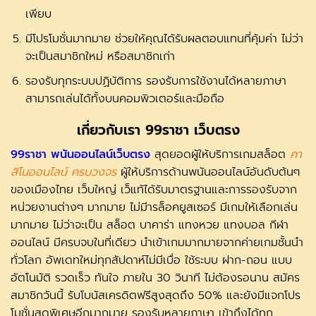
เพียบ
มีโปรโมชั่นมากมาย ช่วยให้คุณได้รับผลตอบแทนที่คุ้มค่า ไม่ว่า
จะเป็นสมาชิกใหม่ หรือสมาชิกเก่า
รองรับทุกระบบปฏิบัติการ รองรับการใช้งานได้หลายภาษา
สามารถเล่นได้ทั้งบนคอมพิวเตอร์และมือถือ
เกี่ยวกับเรา 99ราชา เว็บตรง
99ราชา พนันออนไลน์เว็บตรง
สุดยอดผู้ให้บริการเกมสล็อต
คา
สิโนออนไลน์ ครบวงจร
ผู้ให้บริการด้านพนันออนไลน์อันดับต้นๆ
ของเมืองไทย เว็บใหญ่ เว็แท้ได้รับมาตรฐานและการรองรับจาก
หน่วยงานต่างๆ มากมาย ไม่มีารล็อคยูสเซอร์ มีเกมให้เลือกเล่น
มากมาย ไม่ว่าจะเป็น สล็อต บาคาร่า แทงหวย แทงบอล กีฬา
ออนไลน์ มีครบจบในที่เดียว นำเข้าเกมมากมายจากค่ายเกมชั้นนำ
ทั่วโลก อัพเดทใหม่ทุกสัปดาห์ไม่มีเบื่อ ใช้ระบบ ฝาก-ถอน แบบ
อัตโนมัติ รวดเร็ว ทันใจ ภายใน 30 วินาที ไม่ต้องรอนาน สมัคร
สมาชิกวันนี้ รับโบนัสเครดิตฟรีสูงสุดถึง 50% และยังมีแจกโปร
โมชั่นสุดพิเศษอีกมากมาย รองรับหลายภาษา เข้าถึงได้ทุก