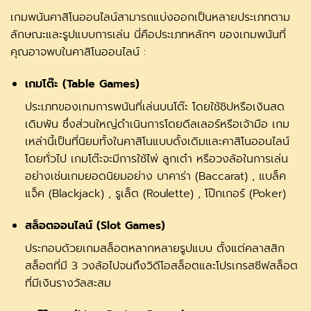
เกมพนันคาสิโนออนไลน์สามารถแบ่งออกเป็นหลายประเภทตาม
ลักษณะและรูปแบบการเล่น นี่คือประเภทหลักๆ ของเกมพนันที่
คุณอาจพบในคาสิโนออนไลน์ :
เกมโต๊ะ (Table Games)
ประเภทของเกมการพนันที่เล่นบนโต๊ะ โดยใช้ชิปหรือเงินสด
เดิมพัน ซึ่งส่วนใหญ่ดำเนินการโดยดีลเลอร์หรือเจ้ามือ เกม
เหล่านี้เป็นที่นิยมทั้งในคาสิโนแบบดั้งเดิมและคาสิโนออนไลน์
โดยทั่วไป เกมโต๊ะจะมีการใช้ไพ่ ลูกเต๋า หรือวงล้อในการเล่น
อย่างเช่นเกมยอดนิยมอย่าง บาคาร่า (Baccarat) , แบล็ค
แจ็ค (Blackjack) , รูเล็ต (Roulette) , โป๊กเกอร์ (Poker)
สล็อตออนไลน์ (Slot Games)
ประกอบด้วยเกมสล็อตหลากหลายรูปแบบ ตั้งแต่คลาสสิก
สล็อตที่มี 3 วงล้อไปจนถึงวิดีโอสล็อตและโปรเกรสซีฟสล็อต
ที่มีเงินรางวัลสะสม