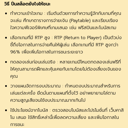
วิธี ปั่นสล็อตยังไงให้ชนะ
ทำความเข้าใจเกม : เริ่มต้นด้วยการทำความรู้จักกับเกมที่คุณ
จะเล่น ศึกษาตารางการจ่ายเงิน (Paytable) และเรียบเรียง
ใจความฟีเจอร์พิเศษที่เกมเสนอ เช่น ฟรีสปินและโบนัสเกม
เลือกเกมที่มี RTP สูง : RTP (Return to Player) เป็นตัวบ่ง
ชี้ถึงโอกาสในการจ่ายคืนให้ผู้เล่น เลือกเกมที่มี RTP สูงกว่า
96% เพื่อเพิ่มโอกาสในการชนะระยะยาว
ทดลองเล่นก่อนเล่นจริง : หลายเกมมีโหมดทดลองเล่นฟรีที่
ให้คุณสามารถฝึกและคุ้นเคยกับเกมโดยไม่ต้องเสี่ยงเงินของ
คุณ
วางแผนจัดการงบประมาณ : กำหนดงบประมาณสำหรับการ
เล่นแต่ละครั้ง ยึดมั่นตามแผนที่ตั้งไว้ อย่าพยายามไล่ตาม
ความสูญเสียจนใช้งบประมาณมากเกินไป
ใช้ประโยชน์จากโบนัส : ตรวจสอบโบนัสและโปรโมชั่นที่ เว็บคาสิ
โน เสนอ ใช้สิทธิ์เหล่านี้เพื่อลดความเสี่ยง และเพิ่มโอกาสใน
การชนะ