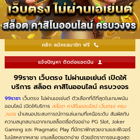
คลิก สมัครสมาชิก ฟรี
แจ้งปัญหา ติดต่อแอดมิน
99ราชา เว็บตรง ไม่ผ่านเอเย่นต์ เปิดให้
บริการ สล็อต คาสิโนออนไลน์ ครบวงจร
99ราชา
เว็บตรง ไม่ผ่านเอเย่นต์ ตัวเลือกที่ดีที่สุดในเกมพนัน
ออนไลน์ เปิดให้บริการ
สล็อต คาสิโนออนไลน์ เว็บตรง ครบ
วงจร
นำเสนอประสบการณ์การเล่นเกมที่เหนือระดับ สัมผัสกับ
ความสนุกสนานจากเกมสล็อตชื่อดังอย่าง PG Slot, Joker
Gaming และ Pragmatic Play ที่มีกราฟิกสวยงามและฟีเจอร์
โบนัสหลากหลาย เกมสล็อตแตกง่าย ด้วยอัตราการชนะสูงสุด