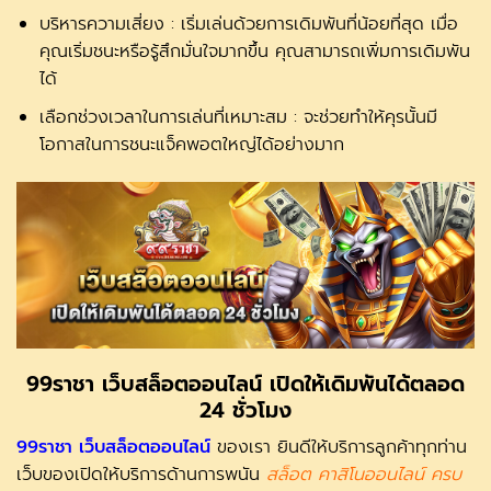
บริหารความเสี่ยง : เริ่มเล่นด้วยการเดิมพันที่น้อยที่สุด เมื่อ
คุณเริ่มชนะหรือรู้สึกมั่นใจมากขึ้น คุณสามารถเพิ่มการเดิมพัน
ได้
เลือกช่วงเวลาในการเล่นที่เหมาะสม : จะช่วยทำให้คุรนั้นมี
โอกาสในการชนะแจ็คพอตใหญ่ได้อย่างมาก
99ราชา เว็บสล็อตออนไลน์ เปิดให้เดิมพันได้ตลอด
24 ชั่วโมง
99ราชา เว็บสล็อตออนไลน์
ของเรา ยินดีให้บริการลูกค้าทุกท่าน
เว็บของเปิดให้บริการด้านการพนัน
สล็อต คาสิโนออนไลน์ ครบ