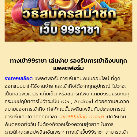
ทางเข้า99ราชา เล่นง่าย รองรับการเข้าถึงบนทุก
แพลตฟอร์ม
ราชา99สล็อต
แพลตฟอร์มการเล่นเกมพนันออนไลน์ ที่ถูก
ออกแบบมาให้ใช้งานง่าย และเข้าถึงได้จากทุกอุปกรณ์ ไม่ว่าจะ
เป็นคอมพิวเตอร์ แท็บเล็ต หรือสมาร์ทโฟน แถมยังรองรับกับทุ
กระบบปฎิบัติการไม่ว่าจะเป็น iOS , Android ด้วยความสะดวก
สบายของการเข้าถึง ทำให้คุณนั้นเพลิดเพลินกับประสบการณ์
การเล่นเกมได้ทุกที่ทุกเวลา
ราชา99สล็อต ทางเข้า
เปิดให้เดิม
พันตลอดทั้งวัน ไม่ต้องกังวลเรื่องความยุ่งยาก ในการ
ดาวน์โหลดแอปพลิเคชันเพราะ ทางเข้าเว็บ99ราชา สามารถเข้า