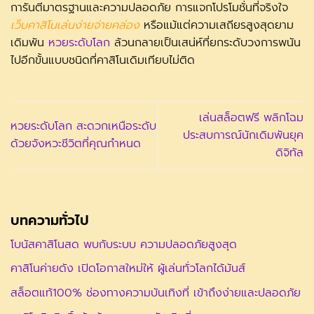
การันตีมาตรฐานและความปลอดภัย การแจกโปรโมชั่นที่จริงใจ
เว็บคาสิโนเล่นง่ายจ่ายคล่อง
หรือแม้แต่ความเสถียรสูงสุดยาม
เดิมพัน
หวยระดับโลก
ล้วนกลายเป็นเสน่ห์ที่ยกระดับวงการพนัน
ไปอีกขั้นแบบชนิดที่คาสิโนเดิมเทียบไม่ติด
เล่นสล็อตฟรี พลิกโฉม
หวยระดับโลก สะดวกเหนือระดับ
ประสบการณ์นักเดิมพันยุค
ด้วยจังหวะชีวิตที่คุณกำหนด
ดิจิทัล
บทความทั่วไป
โบนัสคาสิโนสด พบกับระบบ ความปลอดภัยสูงสุด
คาสิโนค่ายดัง เปิดโอกาสใหม่ให้ ผู้เล่นทั่วโลกได้มันส์
สล็อตแท้100% ช่องทางความบันเทิงที่ เข้าถึงง่ายและปลอดภัย