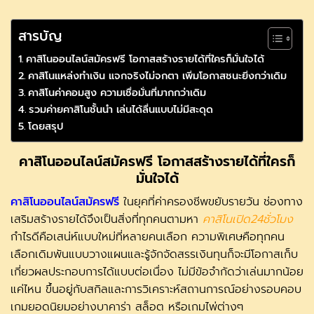
สารบัญ
คาสิโนออนไลน์สมัครฟรี โอกาสสร้างรายได้ที่ใครก็มั่นใจได้
คาสิโนแหล่งทำเงิน แจกจริงไม่จกตา เพิ่มโอกาสชนะยิ่งกว่าเดิม
คาสิโนค่าคอมสูง ความเชื่อมั่นที่มากกว่าเดิม
รวมค่ายคาสิโนชั้นนำ เล่นได้ลื่นแบบไม่มีสะดุด
โดยสรุป
คาสิโนออนไลน์สมัครฟรี โอกาสสร้างรายได้ที่ใครก็
มั่นใจได้
คาสิโนออนไลน์สมัครฟรี
ในยุคที่ค่าครองชีพขยับรายวัน ช่องทาง
เสริมสร้างรายได้จึงเป็นสิ่งที่ทุกคนตามหา
คาสิโนเปิด24ชั่วโมง
กำไรดีคือเสน่ห์แบบใหม่ที่หลายคนเลือก ความพิเศษคือทุกคน
เลือกเดิมพันแบบวางแผนและรู้จักจัดสรรเงินทุนก็จะมีโอกาสเก็บ
เกี่ยวผลประกอบการได้แบบต่อเนื่อง ไม่มีข้อจำกัดว่าเล่นมากน้อย
แค่ไหน ขึ้นอยู่กับสกิลและการวิเคราะห์สถานการณ์อย่างรอบคอบ
เกมยอดนิยมอย่างบาคาร่า สล็อต หรือเกมไพ่ต่างๆ