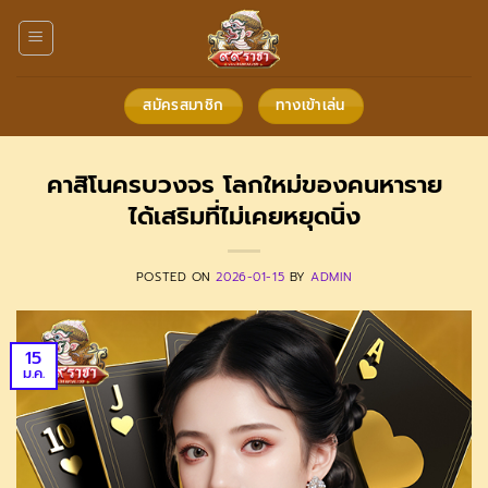
ข้าม
ไป
ยัง
เนื้อหา
สมัครสมาชิก
ทางเข้าเล่น
คาสิโนครบวงจร โลกใหม่ของคนหาราย
ได้เสริมที่ไม่เคยหยุดนิ่ง
POSTED ON
2026-01-15
BY
ADMIN
15
ม.ค.