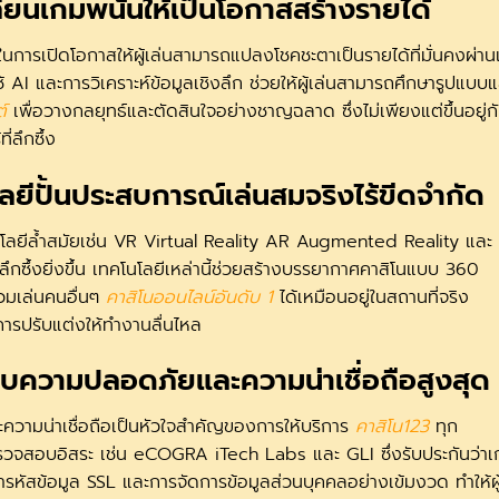
่ยนเกมพนันให้เป็นโอกาสสร้างรายได้
นการเปิดโอกาสให้ผู้เล่นสามารถแปลงโชคชะตาเป็นรายได้ที่มั่นคงผ่า
 AI และการวิเคราะห์ข้อมูลเชิงลึก ช่วยให้ผู้เล่นสามารถศึกษารูปแบบ
์
เพื่อวางกลยุทธ์และตัดสินใจอย่างชาญฉลาด ซึ่งไม่เพียงแต่ขึ้นอยู่ก
่ลึกซึ้ง
นโลยีปั้นประสบการณ์เล่นสมจริงไร้ขีดจำกัด
โลยีล้ำสมัยเช่น VR Virtual Reality AR Augmented Reality และ
ึกซึ้งยิ่งขึ้น เทคโนโลยีเหล่านี้ช่วยสร้างบรรยากาศคาสิโนแบบ 360
่วมเล่นคนอื่นๆ
คาสิโนออนไลน์อันดับ 1
ได้เหมือนอยู่ในสถานที่จริง
บการปรับแต่งให้ทำงานลื่นไหล
ะบบความปลอดภัยและความน่าเชื่อถือสูงสุด
วามน่าเชื่อถือเป็นหัวใจสำคัญของการให้บริการ
คาสิโน123
ทุก
จสอบอิสระ เช่น eCOGRA iTech Labs และ GLI ซึ่งรับประกันว่าเ
รหัสข้อมูล SSL และการจัดการข้อมูลส่วนบุคคลอย่างเข้มงวด ทำให้ผู