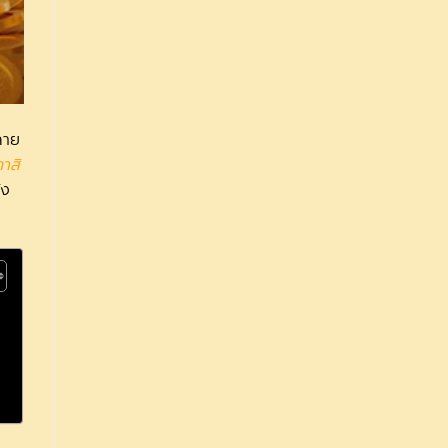
ลาย
าสิ
ัง