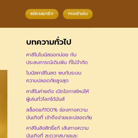
สมัครสมาชิก
ทางเข้าเล่น
บทความทั่วไป
คาสิโนโบนัสออกบ่อย กับ
ประสบการณ์เดิมพัน ที่ไม่จำกัด
โบนัสคาสิโนสด พบกับระบบ
ความปลอดภัยสูงสุด
คาสิโนค่ายดัง เปิดโอกาสใหม่ให้
ผู้เล่นทั่วโลกได้มันส์
สล็อตแท้100% ช่องทางความ
บันเทิงที่ เข้าถึงง่ายและปลอดภัย
คาสิโนลิขสิทธิ์แท้ เส้นทางความ
บันเทิงที่ สะดวกสบายและ