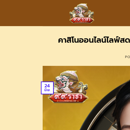
ข้าม
ไป
ยัง
เนื้อหา
คาสิโนออนไลน์ไลฟ์สด เ
PO
24
มิ.ย.