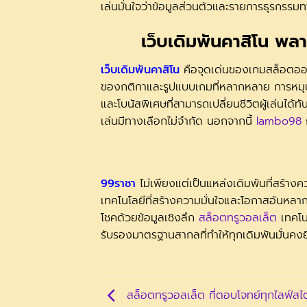
เล่นมั่นใจว่าข้อมูลส่วนตัวและรายการธุรกรรม
เว็บเดิมพันคาสิโน พ
เว็บเดิมพันคาสิโน
คือจุดเด่นของเกมสล็อตออนไ
ของกติกาและรูปแบบเกมที่หลากหลาย การหมุนวง
และโบนัสพิเศษที่สามารถเปลี่ยนชีวิตผู้เล่นได้ทั
เล่นมีทางเลือกไม่จำกัด นอกจากนี้
lambo98
ก
99ราชา
ไม่เพียงแต่เป็นแหล่งเดิมพันที่สร้างค
เทคโนโลยีที่สร้างความมั่นใจและโอกาสอันหลาก
โชคด้วยข้อมูลเชิงลึก
สล็อตทรูวอลเล็ต
เทคโนโ
รับรองมาตรฐานสากลที่ทำให้ทุกเดิมพันมั่นคงยิ่
สล็อตทรูวอลเล็ต ที่ตอบโจทย์ทุกไลฟ์สไ