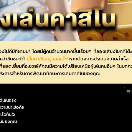
งไม่กี่ปีที่ผ่านมา โดยมีผู้คนจำนวนมากขึ้นเรื่อยๆ ที่ลองเสี่ยงโชคที่โต๊ะ
คว้าชัยชนะได้
เว็บคาสิโนทรูวอลเล็ต
หากต้องการประสบความสำเร็จ
ี่ยอดเยี่ยมที่จะช่วยให้คุณมีความได้เปรียบเหนือผู้เล่นคนอื่นๆ ในบท
างประการสำหรับการพัฒนาทักษะการเล่นคาสิโนของคุณ
้เลินจริง
วามน่าเชื่อถือ
เร็วทันใจ
ลน์ของคุณ