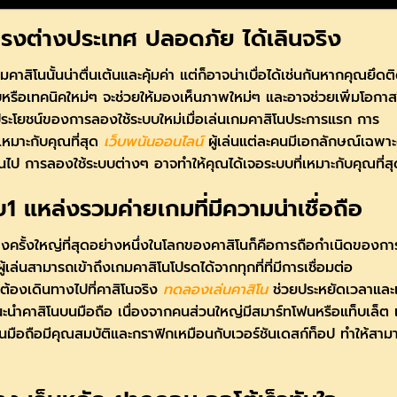
ตรงต่างประเทศ ปลอดภัย ได้เลินจริง
คาสิโนนั้นน่าตื่นเต้นและคุ้มค่า แต่ก็อาจน่าเบื่อได้เช่นกันหากคุณยึดต
บบหรือเทคนิคใหม่ๆ จะช่วยให้มองเห็นภาพใหม่ๆ และอาจช่วยเพิ่มโอกา
ะโยชน์ของการลองใช้ระบบใหม่เมื่อเล่นเกมคาสิโน
ประการแรก การ
เหมาะกับคุณที่สุด
เว็บพนันออนไลน์
ผู้เล่นแต่ละคนมีเอกลักษณ์เฉพาะ
ไป การลองใช้ระบบต่างๆ อาจทำให้คุณได้เจอระบบที่เหมาะกับคุณที่สุ
1 แหล่งรวมค่ายเกมที่มีความน่าเชื่อถือ
ครั้งใหญ่ที่สุดอย่างหนึ่งในโลกของคาสิโนก็คือการถือกำเนิดของกา
่นสามารถเข้าถึงเกมคาสิโนโปรดได้จากทุกที่ที่มีการเชื่อมต่อ
นต้องเดินทางไปที่คาสิโนจริง
ทดลองเล่นคาสิโน
ช่วยประหยัดเวลาและเ
นะนำคาสิโนบนมือถือ เนื่องจากคนส่วนใหญ่มีสมาร์ทโฟนหรือแท็บเล็ต
นบนมือถือมีคุณสมบัติและกราฟิกเหมือนกับเวอร์ชันเดสก์ท็อป ทำให้สาม