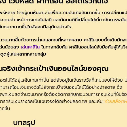
รง เว็บหลัด ฝากถอน ออโต้เร็วทันใจ
ร่หลาย โดยผู้คนหันมาเล่นเพื่อความบันเทิงกันมากขึ้น การเปลี่ยนแ
วามก้าวหน้าทางเทคโนโลยี และทัศนคติที่เปลี่ยนไปเกี่ยวกับการพนัน
ีบทบาทมากขึ้นในสังคมปัจจุบันอย่างไร
จำนวนมากขึ้นด้วยการนำเสนอเกมที่หลากหลาย คาสิโนแบบดั้งเดิมมักจะ
กเล่นน้อยลง
เล่นคาสิโน
ในทางกลับกัน คาสิโนออนไลน์จับมือกับผู้ให้บริ
ดูดผู้เล่นหลากหลายกลุ่ม
ินจริงเข้ากระเป๋าเงินออนไลน์ของคุณ
ไม่ได้อยู่แค่ในเกมเท่านั้น แต่ยังอยู่ในเงินรางวัลที่เกมมอบให้ด้วย 
นสามารถโอนเงินรางวัลไปยังกระเป๋าเงินออนไลน์ได้อย่างง่ายดาย ซึ่ง
ารพกเงินสดจำนวนมากหรือต้องจัดการกับกระบวนการถอนเงินที่ซับซ้
สามารถรับเงินรางวัลเป็นเงินจริงได้อย่างปลอดภัย และเล่น
ค่ายสล็อตพี
กขึ้น
บทสรุป