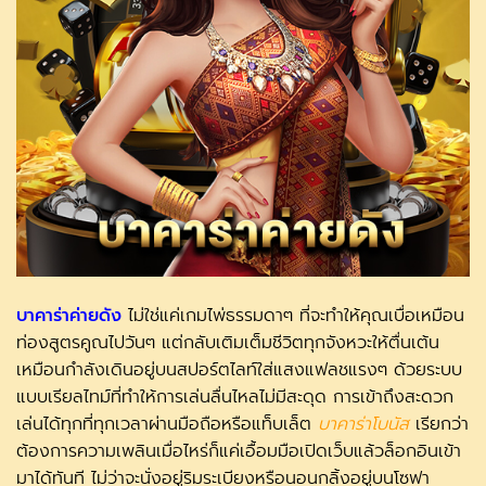
บาคาร่าค่ายดัง
ไม่ใช่แค่เกมไพ่ธรรมดาๆ ที่จะทำให้คุณเบื่อเหมือน
ท่องสูตรคูณไปวันๆ แต่กลับเติมเต็มชีวิตทุกจังหวะให้ตื่นเต้น
เหมือนกำลังเดินอยู่บนสปอร์ตไลท์ใส่แสงแฟลชแรงๆ ด้วยระบบ
แบบเรียลไทม์ที่ทำให้การเล่นลื่นไหลไม่มีสะดุด การเข้าถึงสะดวก
เล่นได้ทุกที่ทุกเวลาผ่านมือถือหรือแท็บเล็ต
บาคาร่าโบนัส
เรียกว่า
ต้องการความเพลินเมื่อไหร่ก็แค่เอื้อมมือเปิดเว็บแล้วล็อกอินเข้า
มาได้ทันที ไม่ว่าจะนั่งอยู่ริมระเบียงหรือนอนกลิ้งอยู่บนโซฟา