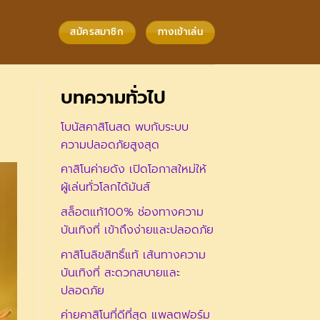
สมัครสมาชิก
ทางเข้าเล่น
บทความทั่วไป
โบนัสคาสิโนสด พบกับระบบ
ความปลอดภัยสูงสุด
คาสิโนค่ายดัง เปิดโอกาสใหม่ให้
ผู้เล่นทั่วโลกได้มันส์
สล็อตแท้100% ช่องทางความ
บันเทิงที่ เข้าถึงง่ายและปลอดภัย
คาสิโนลิขสิทธิ์แท้ เส้นทางความ
บันเทิงที่ สะดวกสบายและ
ปลอดภัย
ค่ายคาสิโนที่ดีที่สุด แพลตฟอร์ม