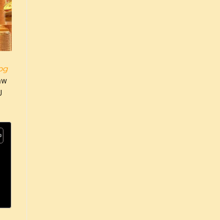
pg
ภาพ
ป