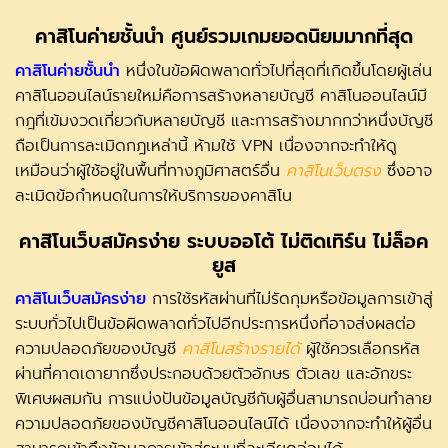
คาสิโนค่ายชั้นนำ ศูนย์รวมเกมยอดนิยมมากที่สุด
คาสิโนค่ายชั้นนำ
หนึ่งในข้อผิดพลาดทั่วไปที่สุดที่เกิดขึ้นโดยผู้เล่น
คาสิโนออนไลน์รายใหม่คือการสร้างหลายบัญชี คาสิโนออนไลน์มี
กฎที่เข้มงวดเกี่ยวกับหลายบัญชี และการสร้างมากกว่าหนึ่งบัญชี
ถือเป็นการละเมิดกฎเหล่านี้ ห้ามใช้ VPN เนื่องจากจะทำให้ดู
เหมือนว่าผู้ใช้อยู่ในพื้นที่ทางภูมิศาสตร์อื่น
คาสิโนเว็บตรง
ซึ่งอาจ
ละเมิดข้อกำหนดในการให้บริการของคาสิโน
คาสิโนเว็บสมัครง่าย ระบบออโต้ ไม่ติดเทิร์น ไม่ล็อค
ยูส
คาสิโนเว็บสมัครง่าย
การใช้รหัสผ่านที่ไม่รัดกุมหรือข้อมูลการเข้าสู่
ระบบทั่วไปเป็นข้อผิดพลาดทั่วไปอีกประการหนึ่งที่อาจส่งผลต่อ
ความปลอดภัยของบัญชี
คาสิโนสร้างรายได้
ผู้ใช้ควรเลือกรหัส
ผ่านที่คาดเดายากซึ่งประกอบด้วยตัวอักษร ตัวเลข และอักขระ
พิเศษผสมกัน การแบ่งปันข้อมูลบัญชีกับผู้อื่นสามารถบ่อนทำลาย
ความปลอดภัยของบัญชีคาสิโนออนไลน์ได้ เนื่องจากจะทำให้ผู้อื่น