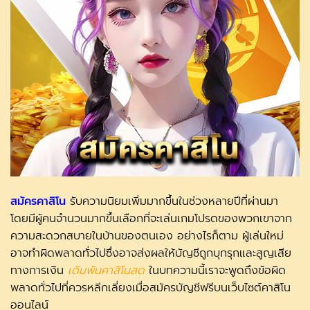
สมัครคาสิโน
รับความนิยมเพิ่มมากขึ้นในช่วงหลายปีที่ผ่านมา
โดยมีผู้คนจำนวนมากขึ้นเลือกที่จะเล่นเกมโปรดของพวกเขาจาก
ความสะดวกสบายในบ้านของตนเอง อย่างไรก็ตาม ผู้เล่นใหม่
อาจทำผิดพลาดทั่วไปซึ่งอาจส่งผลให้บัญชีถูกบุกรุกและสูญเสีย
ทางการเงิน
เดิมพันคาสิโนสด
ในบทความนี้เราจะพูดถึงข้อผิด
พลาดทั่วไปที่ควรหลีกเลี่ยงเมื่อสมัครบัญชีฟรีบนเว็บไซต์คาสิโน
ออนไลน์