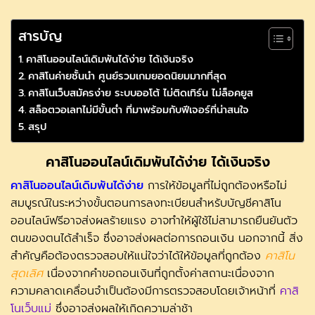
สารบัญ
คาสิโนออนไลน์เดิมพันได้ง่าย ได้เงินจริง
คาสิโนค่ายชั้นนำ ศูนย์รวมเกมยอดนิยมมากที่สุด
คาสิโนเว็บสมัครง่าย ระบบออโต้ ไม่ติดเทิร์น ไม่ล็อคยูส
สล็อตวอเลทไม่มีขั้นต่ำ ที่มาพร้อมกับฟีเจอร์ที่น่าสนใจ
สรุป
คาสิโนออนไลน์เดิมพันได้ง่าย ได้เงินจริง
คาสิโนออนไลน์เดิมพันได้ง่าย
การให้ข้อมูลที่ไม่ถูกต้องหรือไม่
สมบูรณ์ในระหว่างขั้นตอนการลงทะเบียนสำหรับบัญชีคาสิโน
ออนไลน์ฟรีอาจส่งผลร้ายแรง อาจทำให้ผู้ใช้ไม่สามารถยืนยันตัว
ตนของตนได้สำเร็จ ซึ่งอาจส่งผลต่อการถอนเงิน นอกจากนี้ สิ่ง
สำคัญคือต้องตรวจสอบให้แน่ใจว่าได้ให้ข้อมูลที่ถูกต้อง
คาสิโน
สุดเลิศ
เนื่องจากคำขอถอนเงินที่ถูกตั้งค่าสถานะเนื่องจาก
ความคลาดเคลื่อนจำเป็นต้องมีการตรวจสอบโดยเจ้าหน้าที่
คาสิ
โนเว็บแม่
ซึ่งอาจส่งผลให้เกิดความล่าช้า