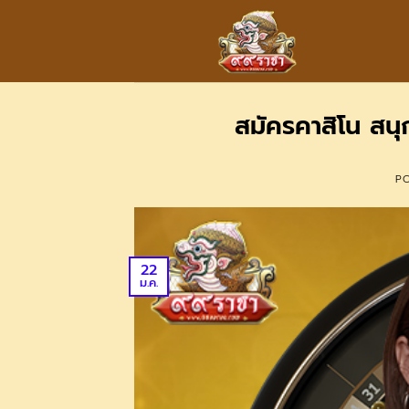
ข้าม
ไป
ยัง
เนื้อหา
สมัครคาสิโน สน
P
22
ม.ค.