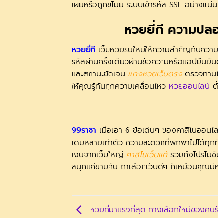
เผยหรือถูกขโมย ระบบเข้ารหัส SSL อย่างแน่
หวยยี่กี ความปลอ
หวยยี่กี
เว็บหวยรุ่นใหม่ให้ความสำคัญกับความปล
รหัสผ่านครั้งเดียวผ่านข้อความหรือแอปยืนยั
และสถานะชัดเจน
แทงหวยเว็บตรง
ตรวจทานได
ให้คุณรู้ทันทุกความเคลื่อนไหว
หวยออนไลน์
ตั
99ราชา
เมื่อเอา 6 ข้อเด่นๆ ของคาสิโนออนไล
เดิมหลายเท่าตัว ความสะดวกที่พกพาไปได้ทุ
เงินจากเว็บใหญ่
คาสิโนเว็บแท้
รวมถึงโปรโมชั
สนุกแค่ข้ามคืน ถ้าเลือกเว็บดีๆ ก็เหมือนคุณมี
หวยที่มาแรงที่สุด ทางเลือกใหม่ของคนรั