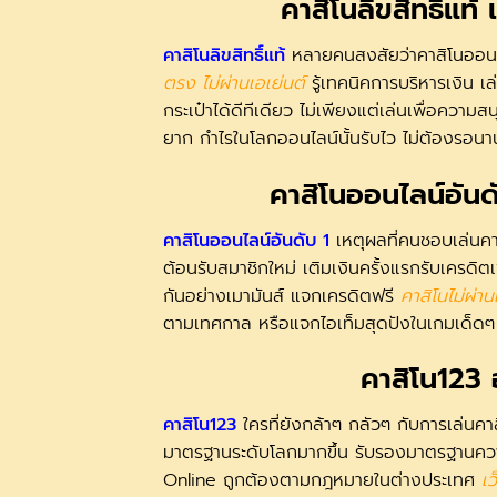
คาสิโนลิขสิทธิ์แท้
คาสิโนลิขสิทธิ์แท้
หลายคนสงสัยว่าคาสิโนออนไลน์
ตรง ไม่ผ่านเอเย่นต์
รู้เทคนิคการบริหารเงิน เล
กระเป๋าได้ดีทีเดียว ไม่เพียงแต่เล่นเพื่อคว
ยาก กำไรในโลกออนไลน์นั้นรับไว ไม่ต้องรอน
คาสิโนออนไลน์อัน
คาสิโนออนไลน์อันดับ 1
เหตุผลที่คนชอบเล่นคาส
ต้อนรับสมาชิกใหม่ เติมเงินครั้งแรกรับเครดิตเ
กันอย่างเมามันส์ แจกเครดิตฟรี
คาสิโนไม่ผ่าน
ตามเทศกาล หรือแจกไอเท็มสุดปังในเกมเด็ดๆ 
คาสิโน123 
คาสิโน123
ใครที่ยังกล้าๆ กลัวๆ กับการเล่นคา
มาตรฐานระดับโลกมากขึ้น รับรองมาตรฐานควา
Online ถูกต้องตามกฎหมายในต่างประเทศ
เว