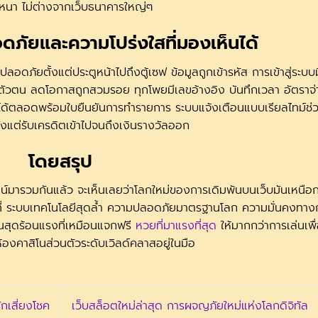
นหนา ไม่ต่างจากเว็บธนาคารใหญ่ๆ
ดภัยและความโปร่งใสที่มองเห็นได้
อดภัยตั้งแต่ประตูหน้าไปถึงตู้เซฟ ข้อมูลถูกเข้ารหัส การเข้าสู่ระบบม
นตัวตน ลดโอกาสถูกสวมรอย ทุกโพยมีเลขอ้างอิง บันทึกเวลา อัตราจ่
้ตลอดพร้อมใบยืนยันการทำรายการ ระบบแจ้งเตือนแบบเรียลไทม์ช่
้งแต่รับเครดิตเข้าไปจนถึงเงินรางวัลออก
โดยสรุป
น์มารวมกันแล้ว จะเห็นเลยว่าโลกใหม่ของการเดิมพันบนเว็บมันเหนือก
กที่ ระบบเทคโนโลยีสุดล้ำ ความปลอดภัยมาตรฐานโลก ความมั่นคงทาง
นสุดร้อนแรงที่เหมือนแจกฟรี
หวยที่มาแรงที่สุด
ให้มากกว่าการเล่นเพื
ห้องคาสิโนส่วนตัวระดับเวิลด์คลาสอยู่ในมือ
กเสี่ยงโชค
เว็บสล็อตใหม่ล่าสุด การผจญภัยใหม่แห่งโลกดิจิทัล