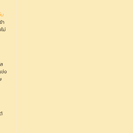
็บ
ข้า
ไม่
ัส
แข่ง
ษ
ด้