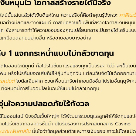
 เงินหมุนไว โอกาสสร้างรายได้มีจริง
นั้นเล่นแล้วได้เงินดีแค่ไหน ความจริงก็คือถ้าคุณรู้จังหวะ
คาสิโนเว
่นอย่างมีสติและวางแผนดี คาสิโนกลายเป็นพื้นที่สร้างโอกาสเงินหมุนเ
ามสนุก ยังสามารถทำให้ความชอบของคุณเปลี่ยนกลายเป็นรายได้เสริมแบบ
านเหมือนลงทุนอย่างอื่น หรือขายของบางอย่าง
ดับ 1 แจกกระหน่ำแบบไม่กลัวขาดทุน
ิโนออนไลน์ยุคนี้ คือโปรโมชั่นมาแรงแซงทุกเว็บจริงๆ ไม่ว่าจะเป็นโบน
พิ่ม หรือโปรคืนยอดเสียก็มีให้ลุ้นกันทุกวัน แต่ละเว็บงัดไม้เด็ดออกมา
เอเย่นต์
โบนัสเงินฝาก ชวนเพื่อนมารับค่าคอมมิชชั่น โปรโมชั่นฤดูพิเศ
ทั้งหมดนี้คาสิโนออนไลน์มอบให้แบบไม่กลัวขาดทุน
อุ่นใจความปลอดภัยไร้กังวล
สิโนออนไลน์ ปัจจุบันเว็บใหญ่ๆ ได้พัฒนาระบบดูแลลูกค้าให้รัดกุมและไ
มโปร่งใสจากองค์กรชั้นนำ มีใบรับรองการประกอบกิจการ Casino
็บเดิมพันคาสิโน
มั่นใจว่าข้อมูลส่วนตัวและการเงินของเราจะไม่โดนเปิด