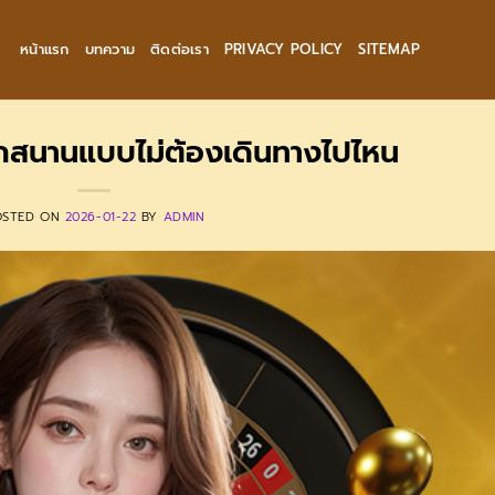
หน้าแรก
บทความ
ติดต่อเรา
PRIVACY POLICY
SITEMAP
ุกสนานแบบไม่ต้องเดินทางไปไหน
OSTED ON
2026-01-22
BY
ADMIN