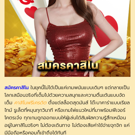
สมัครคาสิโน
ในยุคนี้ไม่ได้เป็นแค่เกมพนันแบบเดิมๆ แต่กลายเป็น
โลกเสมือนจริงที่เต็มไปด้วยความสนุกและความตื่นเต้นแบบจัด
เต็ม
คาสิโนฟรีเครดิต
ตั้งแต่สล็อตสุดมันส์ โต๊ะบาคาร่าแบบเรียล
ไทม์ รูเล็ตที่หมุนทุกวินาที หรือเกมไพ่แนวใหม่ที่มาพร้อมฟีเจอร์
โคตรเจ๋ง ทุกเกมถูกออกแบบให้ผู้เล่นได้สัมผัสความรู้สึกเหมือน
อยู่ในคาสิโนจริงๆ ไม่ต้องเดินทาง ไม่ต้องเสียค่าใช้จ่ายจุกจิก แค่
มีมือถือหรือคอมก็เข้าถึงได้ทันที