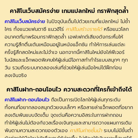
คาสิโนเว็บสมัครง่าย เกมแปลกใหม่ กราฟิกสุดล้ำ
คาสิโนเว็บสมัครง่าย
ในปัจจุบันเต็มไปด้วยเกมที่แปลกใหม่ ไม่ซ้ำ
ใคร ทั้งแนวแฟนตาซี แนวฮีโร่
คาสิโนสร้างรายได้
หรือแนวโลก
อนาคตที่มาพร้อมกราฟิกสุดล้ำ เอฟเฟกต์เสียงดังกระหึ่มให้
ความรู้สึกตื่นเต้นเหมือนอยู่ในหนังแอ็กชัน ทำให้การเล่นแต่ละ
ครั้งรู้สึกสดใหม่และไม่จำเจ นอกจากนี้คาสิโนใหม่ยังใส่ฟีเจอร์
โบนัสและแจ็กพอตพิเศษให้ผู้เล่นมีโอกาสทำกำไรแบบสนุกๆ ทุก
วัน รวมถึงระบบทดลองเล่นที่ช่วยให้ผู้เล่นมือใหม่ได้ฝึกก่อน
ลงเงินจริง
คาสิโนฝาก-ถอนโอนไว ความสะดวกที่ใครก็เข้าถึงได้
คาสิโนฝาก-ถอนโอนไว
ถือเป็นการเปิดโลกให้ผู้เล่นทุกระดับ
ทั้งคนที่อยากลองสนุกด้วยงบเล็กๆ หรือสายล่าแจ็กพอตที่อยาก
ลงเดิมพันแบบจัดเต็ม จุดเด่นคือความอิสระในการฝากถอน
ทำให้ผู้เล่นไม่ต้องกังวลเรื่องเงินทุนและสามารถวางแผนการเดิม
พันตามความสะดวกของตัวเอง
คาสิโนค่ายชั้นนำ
ระบบไม่มีขั้นต่ำ