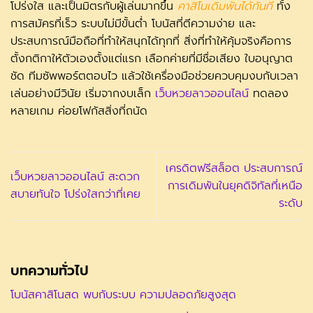
โปร่งใส และเป็นมิตรกับผู้เล่นมากขึ้น
คาสิโนเดิมพันได้ทันที
ทั้ง
การสมัครที่เร็ว ระบบไม่มีขั้นต่ำ โบนัสที่ตีความง่าย และ
ประสบการณ์มือถือที่ทำให้สนุกได้ทุกที่ สิ่งที่ทำให้คุ้มจริงคือการ
ตั้งกติกาให้ตัวเองตั้งแต่แรก เลือกค่ายที่มีชื่อเสียง ใบอนุญาต
ชัด ทีมซัพพอร์ตตอบไว แล้วใช้เครื่องมือช่วยควบคุมงบกับเวลา
เล่นอย่างมีวินัย เริ่มจากงบเล็ก
เว็บหวยลาวออนไลน์
ทดลอง
หลายเกม ค่อยโฟกัสสิ่งที่ถนัด
เครดิตฟรีสล็อต ประสบการณ์
เว็บหวยลาวออนไลน์ สะดวก
การเดิมพันในยุคดิจิทัลที่เหนือ
สบายทันใจ โปร่งใสกว่าที่เคย
ระดับ
บทความทั่วไป
โบนัสคาสิโนสด พบกับระบบ ความปลอดภัยสูงสุด