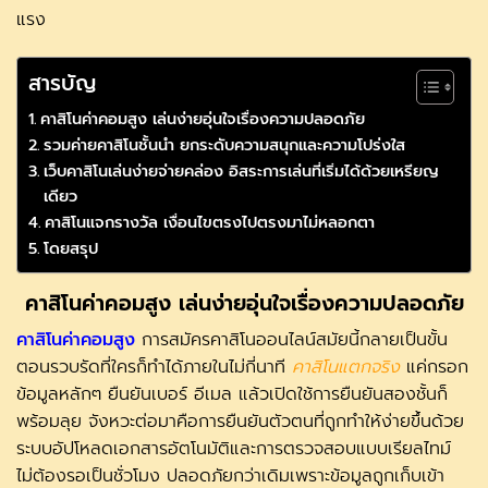
แรง
สารบัญ
คาสิโนค่าคอมสูง เล่นง่ายอุ่นใจเรื่องความปลอดภัย
รวมค่ายคาสิโนชั้นนำ ยกระดับความสนุกและความโปร่งใส
เว็บคาสิโนเล่นง่ายจ่ายคล่อง อิสระการเล่นที่เริ่มได้ด้วยเหรียญ
เดียว
คาสิโนแจกรางวัล เงื่อนไขตรงไปตรงมาไม่หลอกตา
โดยสรุป
คาสิโนค่าคอมสูง เล่นง่ายอุ่นใจเรื่องความปลอดภัย
คาสิโนค่าคอมสูง
การสมัครคาสิโนออนไลน์สมัยนี้กลายเป็นขั้น
ตอนรวบรัดที่ใครก็ทำได้ภายในไม่กี่นาที
คาสิโนแตกจริง
แค่กรอก
ข้อมูลหลักๆ ยืนยันเบอร์ อีเมล แล้วเปิดใช้การยืนยันสองชั้นก็
พร้อมลุย จังหวะต่อมาคือการยืนยันตัวตนที่ถูกทำให้ง่ายขึ้นด้วย
ระบบอัปโหลดเอกสารอัตโนมัติและการตรวจสอบแบบเรียลไทม์
ไม่ต้องรอเป็นชั่วโมง ปลอดภัยกว่าเดิมเพราะข้อมูลถูกเก็บเข้า