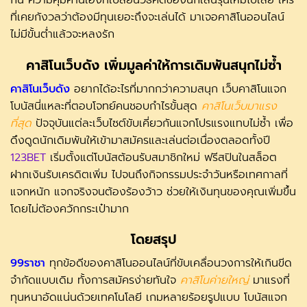
กัน ความคุ้มค่านี้เองที่เปลี่ยนวิธีคิดของนักเล่นรุ่นใหม่ไปเลย ใคร
ที่เคยกังวลว่าต้องมีทุนเยอะถึงจะเล่นได้ มาเจอคาสิโนออนไลน์
ไม่มีขั้นต่ำแล้วจะหลงรัก
คาสิโนเว็บดัง เพิ่มมูลค่าให้การเดิมพันสนุกไม่ซ้ำ
คาสิโนเว็บดัง
อยากได้อะไรที่มากกว่าความสนุก เว็บคาสิโนแจก
โบนัสนี่แหละที่ตอบโจทย์คนชอบกำไรขั้นสุด
คาสิโนเว็บมาแรง
ที่สุด
ปัจจุบันแต่ละเว็บไซต์ขับเคี่ยวกันแจกโปรแรงแทบไม่ซ้ำ เพื่อ
ดึงดูดนักเดิมพันให้เข้ามาสมัครและเล่นต่อเนื่องตลอดทั้งปี
123BET
เริ่มตั้งแต่โบนัสต้อนรับสมาชิกใหม่ ฟรีสปินในสล็อต
ฝากเงินรับเครดิตเพิ่ม ไปจนถึงกิจกรรมประจำวันหรือเทศกาลที่
แจกหนัก แจกจริงจนต้องร้องว้าว ช่วยให้เงินทุนของคุณเพิ่มขึ้น
โดยไม่ต้องควักกระเป๋ามาก
โดยสรุป
99ราชา
ทุกข้อดีของคาสิโนออนไลน์ที่ขับเคลื่อนวงการให้เกินขีด
จำกัดแบบเดิม ทั้งการสมัครง่ายทันใจ
คาสิโนค่ายใหญ่
มาแรงที่
ทุนหนาอัดแน่นด้วยเทคโนโลยี เกมหลายร้อยรูปแบบ โบนัสแจก