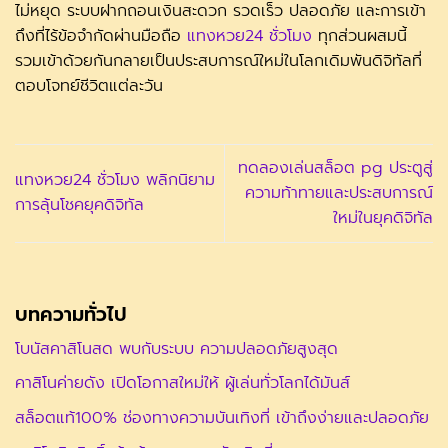
ไม่หยุด ระบบฝากถอนเงินสะดวก รวดเร็ว ปลอดภัย และการเข้า
ถึงที่ไร้ข้อจำกัดผ่านมือถือ
แทงหวย24 ชั่วโมง
ทุกส่วนผสมนี้
รวมเข้าด้วยกันกลายเป็นประสบการณ์ใหม่ในโลกเดิมพันดิจิทัลที่
ตอบโจทย์ชีวิตแต่ละวัน
ทดลองเล่นสล็อต pg ประตูสู่
แทงหวย24 ชั่วโมง พลิกนิยาม
ความท้าทายและประสบการณ์
การลุ้นโชคยุคดิจิทัล
ใหม่ในยุคดิจิทัล
บทความทั่วไป
โบนัสคาสิโนสด พบกับระบบ ความปลอดภัยสูงสุด
คาสิโนค่ายดัง เปิดโอกาสใหม่ให้ ผู้เล่นทั่วโลกได้มันส์
สล็อตแท้100% ช่องทางความบันเทิงที่ เข้าถึงง่ายและปลอดภัย