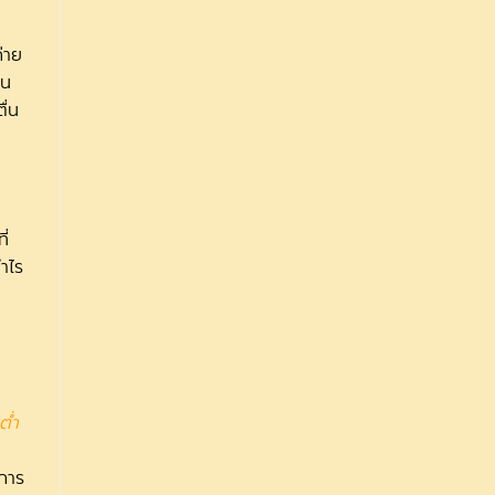
่าย
อน
ื่น
ี่
ำไร
ต่ำ
นการ