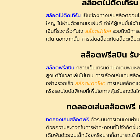
สล็อตไม่ติดเทิร์น
สล็อตไม่ติดเทิร์น
เป็นช่องทางเล่นสล็อตออนไลน์
ใหญ่ ไม่ผ่านตัวแทนเอเย่นต์ ทำให้ผู้เล่นมั
เงินที่รวดเร็วทันใจ
สล็อตนำโชค
รวมถึงมีการอั
เต้น นอกจากนั้น การเล่นสล็อตกับสล็อตเว็บตร
สล็อตฟรีสปิน รับก
สล็อตฟรีสปิน
กลายเป็นเทรนด์ที่นักเดิมพันห
สูงแต่ใช้เวลาเล่นไม่นาน การเลือกเล่นเกมสล็
อย่างรวดเร็ว
สล็อตแตกโหด
การเล่นสล็อตแตก
หรือรอบโบนัสพิเศษที่เพิ่มโอกาสลุ้นรับรางวัลใ
ทดลองเล่นสล็อตฟรี เต
ทดลองเล่นสล็อตฟรี
คือระบบการเติมเงินผ่าน
ด้วยความสะดวกในการฝาก-ถอนที่ไม่จำกัดขั้นต่ำ
เดิมพันด้วยงบเล็กน้อยหรือมากก็สามารถเข้าถึ