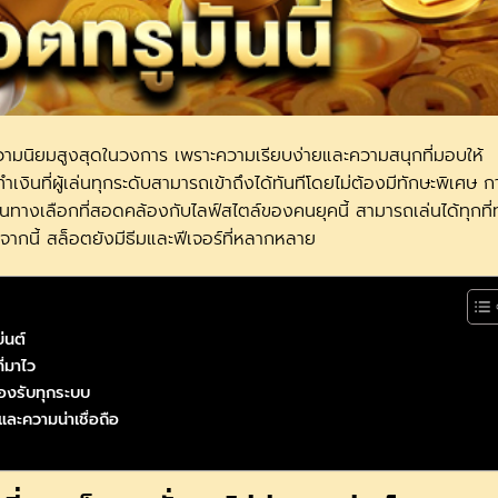
ความนิยมสูงสุดในวงการ เพราะความเรียบง่ายและความสนุกที่มอบให้
งินที่ผู้เล่นทุกระดับสามารถเข้าถึงได้ทันทีโดยไม่ต้องมีทักษะพิเศษ ก
นทางเลือกที่สอดคล้องกับไลฟ์สไตล์ของคนยุคนี้ สามารถเล่นได้ทุกที่
ากนี้ สล็อตยังมีธีมและฟีเจอร์ที่หลากหลาย
่นต์
ี่มาไว
รองรับทุกระบบ
ะความน่าเชื่อถือ