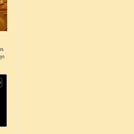
าร
ทุก