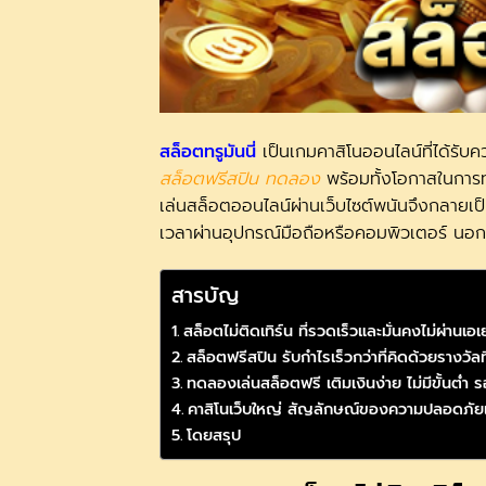
สล็อตทรูมันนี่
เป็นเกมคาสิโนออนไลน์ที่ได้รับ
สล็อตฟรีสปิน ทดลอง
พร้อมทั้งโอกาสในการทำเ
เล่นสล็อตออนไลน์ผ่านเว็บไซต์พนันจึงกลายเป็
เวลาผ่านอุปกรณ์มือถือหรือคอมพิวเตอร์ นอกจ
สารบัญ
สล็อตไม่ติดเทิร์น ที่รวดเร็วและมั่นคงไม่ผ่านเอเย
สล็อตฟรีสปิน รับกำไรเร็วกว่าที่คิดด้วยรางวัลท
ทดลองเล่นสล็อตฟรี เติมเงินง่าย ไม่มีขั้นต่ำ 
คาสิโนเว็บใหญ่ สัญลักษณ์ของความปลอดภัยแล
โดยสรุป