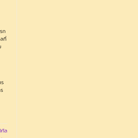
แรก
ที่
บ
าร
าร
ิทัล