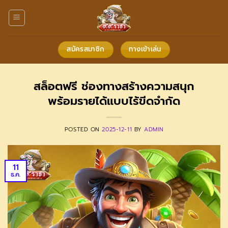
ข้าม
ไป
ยัง
เนื้อหา
สมัครสมาชิก
ทางเข้าเล่น
สล็อตฟรี ช่องทางสร้างความสนุก
พร้อมรายได้แบบไร้ขีดจำกัด
POSTED ON
2025-12-11
BY
ADMIN
11
ธ.ค.