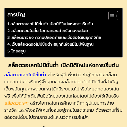
สารบัญ
สล็อตวอเลทไม่มีขั้นต่ำ เปิดมิติใหม่แห่งการเริ่มต้น
สล็อตถอนไม่อั้น โอกาสทองสำหรับคนงบน้อย
สล็อตมาจอง ความปลอดภัยและเชื่อถือได้ในยุคดิจิทัล
เว็บสล็อตตรงไม่มีขั้นต่ำ สนุกทันใจแม้ไม่มีพื้นฐาน
โดยสรุป
สล็อตวอเลทไม่มีขั้นต่ำ เปิดมิติใหม่แห่งการเริ่มต้น
สล็อตวอเลทไม่มีขั้นต่ำ
สำหรับผู้ที่เพิ่งก้าวเข้าสู่โลกของสล็อต
แน่นอนว่าการเรียนรู้พื้นฐานของสล็อตออนไลน์เป็นสิ่งที่สำคัญ
เว็บพนันคุณภาพส่วนใหญ่มักมีระบบเดโม่หรือโหมดทดลองเล่น
ฟรี เพื่อให้นักเดิมพันมือใหม่ลองเล่นก่อนโดยไม่ต้องใช้เงินจริง
สล็อตวอเลท
สร้างโอกาสในการศึกษากติกา รูปแบบการจ่าย
รางวัล และฟีเจอร์พิเศษที่ซ่อนอยู่ภายในแต่ละเกม ด้วยความที่ธีม
สล็อตเปลี่ยนไปตามเทรนด์และนวัตกรรมใหม่ๆ