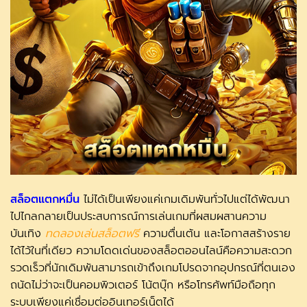
สล็อตแตกหมื่น
ไม่ได้เป็นเพียงแค่เกมเดิมพันทั่วไปแต่ได้พัฒนา
ไปไกลกลายเป็นประสบการณ์การเล่นเกมที่ผสมผสานความ
บันเทิง
ทดลองเล่นสล็อตฟรี
ความตื่นเต้น และโอกาสสร้างราย
ได้ไว้ในที่เดียว ความโดดเด่นของสล็อตออนไลน์คือความสะดวก
รวดเร็วที่นักเดิมพันสามารถเข้าถึงเกมโปรดจากอุปกรณ์ที่ตนเอง
ถนัดไม่ว่าจะเป็นคอมพิวเตอร์ โน้ตบุ๊ก หรือโทรศัพท์มือถือทุก
ระบบเพียงแค่เชื่อมต่ออินเทอร์เน็ตได้