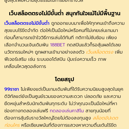
สูงสุดเพื่อความยุติธรรมในการออกรางวัล
เว็บสล็อตตรงไม่มีขั้นต่ำ สนุกทันใจแม้ไม่มีพื้นฐาน
เว็บสล็อตตรงไม่มีขั้นต่ำ
ถูกออกแบบมาเพื่อให้ทุกคนเข้าถึงความ
สุขแบบไร้ขีดจำกัด ต่อให้เป็นมือใหม่หรือคนที่ไม่เคยเล่นเกมมา
ก่อนก็สามารถเข้าใจวิธีการเล่นได้ทันที กติกาไม่ซับซ้อน เพียง
เลือกจำนวนเงินเดิมพัน
188BET
กดสปินแล้วก็รอลุ้นผลได้เลย
นวัตกรรมใหม่ๆ ถูกผสานเข้ามาอย่างลงตัว
เว็บสล็อตตรง
เพิ่ม
ฟีเจอร์เสริม เช่น ระบบออโต้สปิน ปุ่มเร่งความเร็ว ภาพ
เคลื่อนไหวสุดอลังการ
โดยสรุป
99ราชา
ไม่เพียงแต่เป็นเกมเดิมพันที่ได้รับความนิยมสูงสุดในยุค
ดิจิทัลแต่ยังเป็นศูนย์รวมของความสะดวก ปลอดภัย และความ
ยืดหยุ่นสำหรับนักเดิมพันทุกระดับ ไม่ว่าคุณจะเป็นมือใหม่ที่หา
ช่องทางทดลองเล่นฟรี
ทดลองเล่นคาสิโน
สายทุนน้อยที่
ต้องการลุ้นรับรางวัลใหญ่โดยไม่ต้องลงทุนสูง
สล็อตอัปเดต
ก่อนใคร
หรือเซียนพนันที่ต้องการแสวงหาความตื่นเต้นไร้ขีด