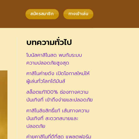
สมัครสมาชิก
ทางเข้าเล่น
บทความทั่วไป
โบนัสคาสิโนสด พบกับระบบ
ความปลอดภัยสูงสุด
คาสิโนค่ายดัง เปิดโอกาสใหม่ให้
ผู้เล่นทั่วโลกได้มันส์
สล็อตแท้100% ช่องทางความ
บันเทิงที่ เข้าถึงง่ายและปลอดภัย
คาสิโนลิขสิทธิ์แท้ เส้นทางความ
บันเทิงที่ สะดวกสบายและ
ปลอดภัย
ค่ายคาสิโนที่ดีที่สุด แพลตฟอร์ม