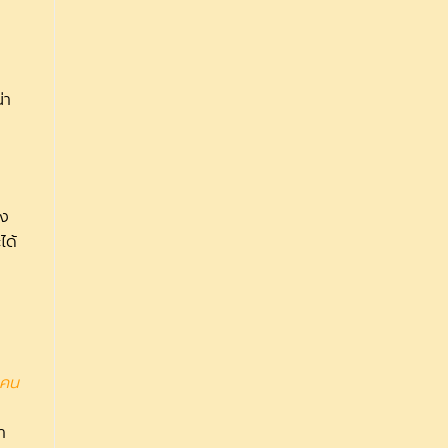
่า
ยง
ได้
ตคน
า