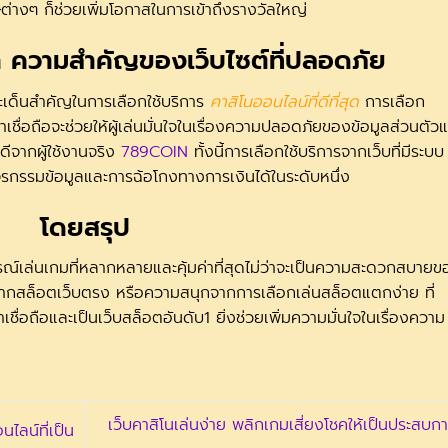
ศษต่างๆ ก็ช่วยเพิ่มโอกาสในการเข้าถึงรางวัลใหญ่
นำ ความสำคัญของเว็บไซต์ที่ปลอดภัย
เด็นสำคัญในการเลือกใช้บริการ
คาสิโนออนไลน์ที่ดีที่สุด
การเลือก
าเชื่อถือจะช่วยให้ผู้เล่นมั่นใจในเรื่องความปลอดภัยของข้อมูลส่วนตัว
วดีจากผู้ใช้งานจริง
789COIN
ทั้งนี้การเลือกใช้บริการจากเว็บที่มีระบบ
รกรรมข้อมูลและการฉ้อโกงทางการเงินได้ในระดับหนึ่ง
โดยสรุป
ณ์เล่นเกมที่หลากหลายและคุ้มค่าที่สุดไม่ว่าจะเป็นความสะดวกสบายข
กสล็อตเว็บตรง หรือความสนุกจากการเลือกเล่นสล็อตแตกง่าย ที่
าเชื่อถือและเป็นเว็บสล็อตอันดับ1 ยิ่งช่วยเพิ่มความมั่นใจในเรื่องความ
เว็บคาสิโนเล่นง่าย พลิกเกมเสี่ยงโชคให้เป็นประสบก
นไลน์ที่เป็น