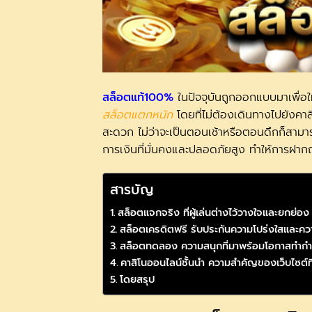
สล็อตแท้100%
ในปัจจุบันถูกออกแบบมาเพื่อให้
สล็อตแตกหนัก
โดยที่ไม่ต้องเดินทางไปยังคาสิ
สะดวก ไม่ว่าจะเป็นตอนเช้าหรือตอนดึกก็สามารถ
การเงินที่มั่นคงและปลอดภัยสูง ทำให้การฝาก
สารบัญ
สล็อตแจกจริง ที่ผู้เล่นต่างไว้วางใจและยกย่อง
สล็อตเครดิตฟรี รับประกันความโปร่งใสและคว
สล็อตทดลอง ความสนุกที่มาพร้อมโอกาสทำกำ
คาสิโนออนไลน์ชั้นนำ ความสำคัญของเว็บไซต์ท
โดยสรุป