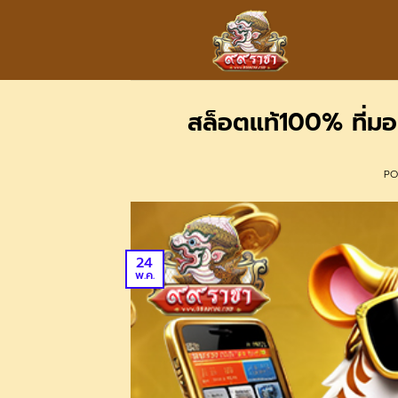
ข้าม
ไป
ยัง
เนื้อหา
สล็อตแท้100% ที่มอ
PO
24
พ.ค.