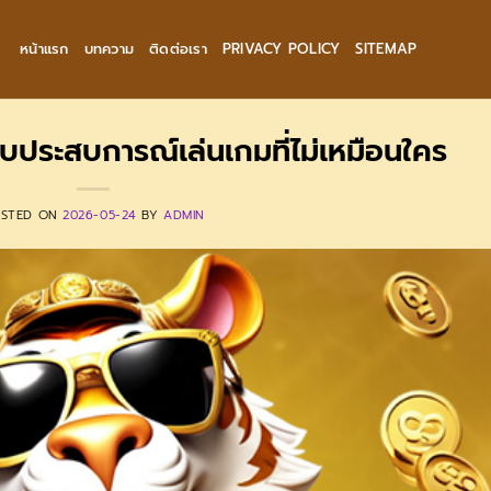
หน้าแรก
บทความ
ติดต่อเรา
PRIVACY POLICY
SITEMAP
บประสบการณ์เล่นเกมที่ไม่เหมือนใคร
STED ON
2026-05-24
BY
ADMIN