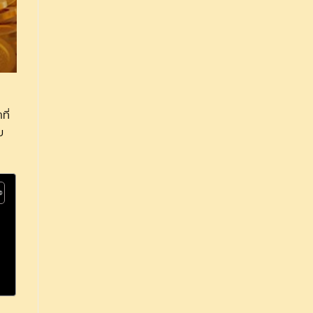
ที่
บ