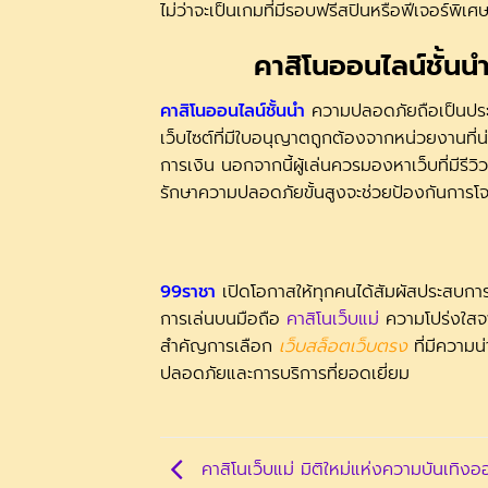
ไม่ว่าจะเป็นเกมที่มีรอบฟรีสปินหรือฟีเจอร์พิเ
คาสิโนออนไลน์ชั้น
คาสิโนออนไลน์ชั้นนำ
ความปลอดภัยถือเป็นประ
เว็บไซต์ที่มีใบอนุญาตถูกต้องจากหน่วยงานที่น่
การเงิน นอกจากนี้ผู้เล่นควรมองหาเว็บที่มีรีวิ
รักษาความปลอดภัยขั้นสูงจะช่วยป้องกันการโจ
99ราชา
เปิดโอกาสให้ทุกคนได้สัมผัสประสบการ
การเล่นบนมือถือ
คาสิโนเว็บแม่
ความโปร่งใสจา
สำคัญการเลือก
เว็บสล็อตเว็บตรง
ที่มีความน่
ปลอดภัยและการบริการที่ยอดเยี่ยม
คาสิโนเว็บแม่ มิติใหม่แห่งความบันเทิงออ