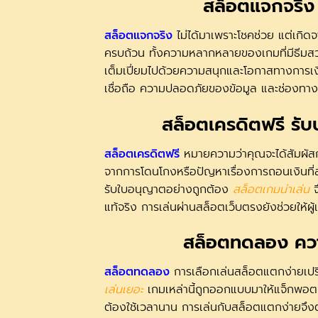
สล็อตแจกจริง ท
สล็อตแจกจริง
ไม่ได้มาเพราะโชคช่วย แต่เกิ
ครบถ้วน ทั้งความหลากหลายของเกมที่มีธีมสวยงา
เต็มเปี่ยมไปด้วยความสนุกและโอกาสทางการเงิ
เชื่อถือ ความปลอดภัยของข้อมูล และช่องทางก
สล็อตเครดิตฟรี รับ
สล็อตเครดิตฟรี
หมายความว่าคุณจะได้สัมผัสกั
จากการโดนโกงหรือปัญหาเรื่องการถอนเงินที่ล
รับใบอนุญาตอย่างถูกต้อง
สล็อตเกมน่าเล่น
จ
แท้จริง การเล่นผ่านสล็อตเว็บตรงยังช่วยให้ผู
สล็อตทดลอง ควา
สล็อตทดลอง
การเลือกเล่นสล็อตแตกง่ายเปรี
เล่นเยอะ
เกมเหล่านี้ถูกออกแบบมาให้แจ็กพอตแล
ต้องใช้เวลานาน การเล่นกับสล็อตแตกง่ายจึง