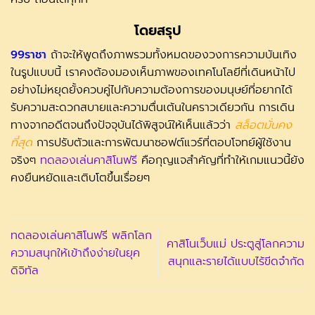
โดยสรุป
99ราชา
ถ้าจะให้พูดถึงภาพรวมทั้งหมดของวงการความบันเทิง
ในรูปแบบนี้ เราคงต้องมองเห็นภาพของเทคโนโลยีที่เดินหน้าไป
อย่างไม่หยุดยั้งควบคู่ไปกับความต้องการของมนุษย์ที่อยากได้
รับความสะดวกสบายและความตื่นเต้นในคราวเดียวกัน การเดิน
ทางจากอดีตจนถึงปัจจุบันได้พิสูจน์ให้เห็นแล้วว่า
สล็อตมั่นคง
ที่สุด
การปรับตัวและการพัฒนาซอฟต์แวร์ที่ตอบโจทย์ผู้ใช้งาน
จริงๆ
ทดลองเล่นคาสิโนฟรี
คือกุญแจสำคัญที่ทำให้เกมแนวนี้ยัง
คงยืนหยัดและเติบโตขึ้นเรื่อยๆ
ทดลองเล่นคาสิโนฟรี พลิกโลก
คาสิโนเว็บแม่ ประตูสู่โลกความ
ความสนุกให้เข้าถึงง่ายในยุค
สนุกและรายได้แบบไร้ขีดจำกัด
ดิจิทัล