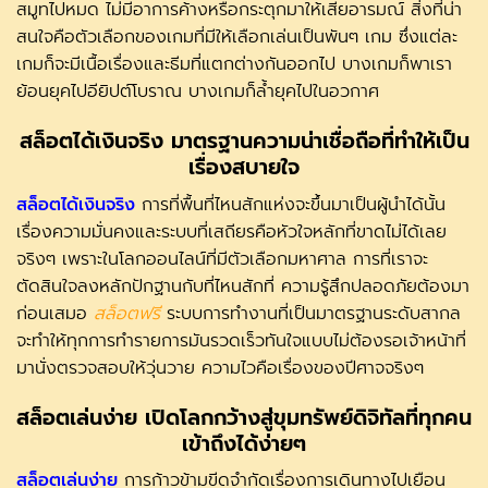
สมูทไปหมด ไม่มีอาการค้างหรือกระตุกมาให้เสียอารมณ์ สิ่งที่น่า
สนใจคือตัวเลือกของเกมที่มีให้เลือกเล่นเป็นพันๆ เกม ซึ่งแต่ละ
เกมก็จะมีเนื้อเรื่องและธีมที่แตกต่างกันออกไป บางเกมก็พาเรา
ย้อนยุคไปอียิปต์โบราณ บางเกมก็ล้ำยุคไปในอวกาศ
สล็อตได้เงินจริง มาตรฐานความน่าเชื่อถือที่ทำให้เป็น
เรื่องสบายใจ
สล็อตได้เงินจริง
การที่พื้นที่ไหนสักแห่งจะขึ้นมาเป็นผู้นำได้นั้น
เรื่องความมั่นคงและระบบที่เสถียรคือหัวใจหลักที่ขาดไม่ได้เลย
จริงๆ เพราะในโลกออนไลน์ที่มีตัวเลือกมหาศาล การที่เราจะ
ตัดสินใจลงหลักปักฐานกับที่ไหนสักที่ ความรู้สึกปลอดภัยต้องมา
ก่อนเสมอ
สล็อตฟรี
ระบบการทำงานที่เป็นมาตรฐานระดับสากล
จะทำให้ทุกการทำรายการมันรวดเร็วทันใจแบบไม่ต้องรอเจ้าหน้าที่
มานั่งตรวจสอบให้วุ่นวาย ความไวคือเรื่องของปีศาจจริงๆ
สล็อตเล่นง่าย เปิดโลกกว้างสู่ขุมทรัพย์ดิจิทัลที่ทุกคน
เข้าถึงได้ง่ายๆ
สล็อตเล่นง่าย
การก้าวข้ามขีดจำกัดเรื่องการเดินทางไปเยือน