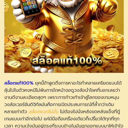
สล็อตแท้100%
ยุคนี้ถ้าพูดถึงการหาอะไรทำคลายเครียดแบบได้
ลุ้นไปในตัวคงหนีไม่พ้นการไถหน้าจอดูวงล้อนำโชคที่บอกเลยว่า
งานดีงานละเอียดสุดๆ เพราะการก้าวเท้าเข้าสู่โลกของเกมหมุน
วงล้อเวอร์ชันดิจิทัลมันคือการเปิดประสบการณ์ที่ล้ำกว่าเดิม
หลายเท่าตัว
สล็อตแจกไม่อั้น
ไม่ต้องไปนั่งหลังขดหลังแข็งที่ตู้
เกมแบบเก่าอีกต่อไป แค่มีมือถือเครื่องเดียวก็เปรี้ยวได้ทุกที่ทุก
เวลา ความเจ๋งมันอยู่ตรงที่ระบบข้างในมันถูกออกแบบมาให้เข้าใจ