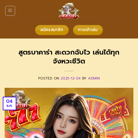
ข้าม
ไป
ยัง
เนื้อหา
สมัครสมาชิก
ทางเข้าเล่น
สูตรบาคาร่า สะดวกฉับไว เล่นได้ทุก
จังหวะชีวิต
POSTED ON
2025-12-04
BY
ADMIN
04
ธ.ค.