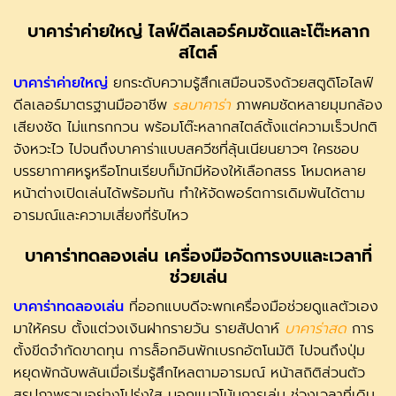
บาคาร่าค่ายใหญ่ ไลฟ์ดีลเลอร์คมชัดและโต๊ะหลาก
สไตล์
บาคาร่าค่ายใหญ่
ยกระดับความรู้สึกเสมือนจริงด้วยสตูดิโอไลฟ์
ดีลเลอร์มาตรฐานมืออาชีพ
saบาคาร่า
ภาพคมชัดหลายมุมกล้อง
เสียงชัด ไม่แทรกกวน พร้อมโต๊ะหลากสไตล์ตั้งแต่ความเร็วปกติ
จังหวะไว ไปจนถึงบาคาร่าแบบสควีซที่ลุ้นเนียนยาวๆ ใครชอบ
บรรยากาศหรูหรือโทนเรียบก็มักมีห้องให้เลือกสรร โหมดหลาย
หน้าต่างเปิดเล่นได้พร้อมกัน ทำให้จัดพอร์ตการเดิมพันได้ตาม
อารมณ์และความเสี่ยงที่รับไหว
บาคาร่าทดลองเล่น เครื่องมือจัดการงบและเวลาที่
ช่วยเล่น
บาคาร่าทดลองเล่น
ที่ออกแบบดีจะพกเครื่องมือช่วยดูแลตัวเอง
มาให้ครบ ตั้งแต่วงเงินฝากรายวัน รายสัปดาห์
บาคาร่าสด
การ
ตั้งขีดจำกัดขาดทุน การล็อกอินพักเบรกอัตโนมัติ ไปจนถึงปุ่ม
หยุดพักฉับพลันเมื่อเริ่มรู้สึกไหลตามอารมณ์ หน้าสถิติส่วนตัว
สรุปภาพรวมอย่างโปร่งใส บอกแนวโน้มการเล่น ช่วงเวลาที่เดิม