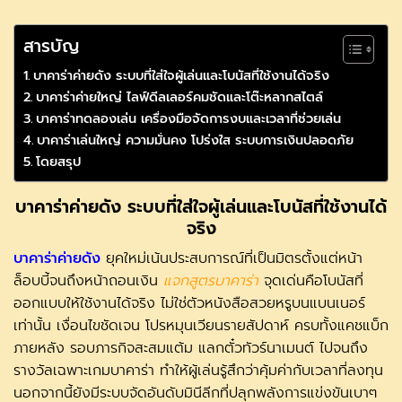
สารบัญ
บาคาร่าค่ายดัง ระบบที่ใส่ใจผู้เล่นและโบนัสที่ใช้งานได้จริง
บาคาร่าค่ายใหญ่ ไลฟ์ดีลเลอร์คมชัดและโต๊ะหลากสไตล์
บาคาร่าทดลองเล่น เครื่องมือจัดการงบและเวลาที่ช่วยเล่น
บาคาร่าเล่นใหญ่ ความมั่นคง โปร่งใส ระบบการเงินปลอดภัย
โดยสรุป
บาคาร่าค่ายดัง ระบบที่ใส่ใจผู้เล่นและโบนัสที่ใช้งานได้
จริง
บาคาร่าค่ายดัง
ยุคใหม่เน้นประสบการณ์ที่เป็นมิตรตั้งแต่หน้า
ล็อบบี้จนถึงหน้าถอนเงิน
แจกสูตรบาคาร่า
จุดเด่นคือโบนัสที่
ออกแบบให้ใช้งานได้จริง ไม่ใช่ตัวหนังสือสวยหรูบนแบนเนอร์
เท่านั้น เงื่อนไขชัดเจน โปรหมุนเวียนรายสัปดาห์ ครบทั้งแคชแบ็ก
ภายหลัง รอบภารกิจสะสมแต้ม แลกตั๋วทัวร์นาเมนต์ ไปจนถึง
รางวัลเฉพาะเกมบาคาร่า ทำให้ผู้เล่นรู้สึกว่าคุ้มค่ากับเวลาที่ลงทุน
นอกจากนี้ยังมีระบบจัดอันดับมินีลีกที่ปลุกพลังการแข่งขันเบาๆ