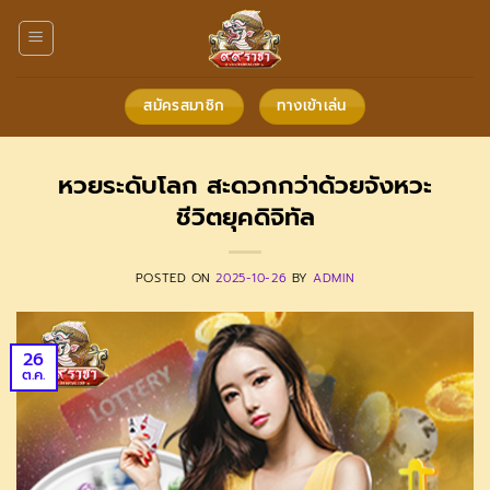
ข้าม
ไป
ยัง
เนื้อหา
สมัครสมาชิก
ทางเข้าเล่น
หวยระดับโลก สะดวกกว่าด้วยจังหวะ
ชีวิตยุคดิจิทัล
POSTED ON
2025-10-26
BY
ADMIN
26
ต.ค.