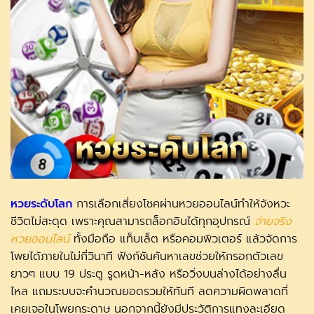
หวยระดับโลก
การเลือกเสี่ยงโชคผ่านหวยออนไลน์ทำให้จังหวะ
ชีวิตไม่สะดุด เพราะคุณสามารถล็อกอินได้ทุกอุปกรณ์
จ่ายจริง
หวยออนไลน์
ทั้งมือถือ แท็บเล็ต หรือคอมพิวเตอร์ แล้วจัดการ
โพยได้ภายในไม่กี่วินาที ฟังก์ชันค้นหาเลขช่วยให้กรอกตัวเลข
ยาวๆ แบบ 19 ประตู รูดหน้า-หลัง หรือวิ่งบนล่างได้อย่างลื่น
ไหล แถมระบบจะคำนวณยอดรวมให้ทันที ลดความผิดพลาดที่
เคยเจอในโพยกระดาษ นอกจากนี้ยังมีประวัติการแทงละเอียด