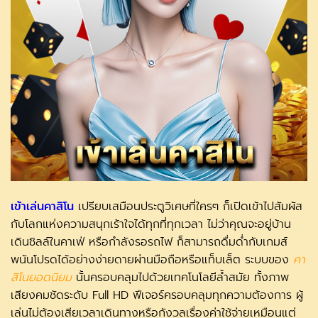
เข้าเล่นคาสิโน
เปรียบเสมือนประตูวิเศษที่ใครๆ ก็เปิดเข้าไปสัมผัส
กับโลกแห่งความสนุกเร้าใจได้ทุกที่ทุกเวลา ไม่ว่าคุณจะอยู่บ้าน
เดินชิลล์ในคาเฟ่ หรือกำลังรอรถไฟ ก็สามารถดื่มด่ำกับเกมส์
พนันโปรดได้อย่างง่ายดายผ่านมือถือหรือแท็บเล็ต ระบบของ
คา
สิโนยอดนิยม
นั้นครอบคลุมไปด้วยเทคโนโลยีล้ำสมัย ทั้งภาพ
เสียงคมชัดระดับ Full HD ฟีเจอร์ครอบคลุมทุกความต้องการ ผู้
เล่นไม่ต้องเสียเวลาเดินทางหรือกังวลเรื่องค่าใช้จ่ายเหมือนแต่