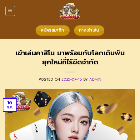
ข้าม
ไป
ยัง
เนื้อหา
สมัครสมาชิก
ทางเข้าเล่น
เข้าเล่นคาสิโน มาพร้อมกับโลกเดิมพัน
ยุคใหม่ที่ไร้ขีดจำกัด
POSTED ON
2025-07-16
BY
ADMIN
16
ก.ค.