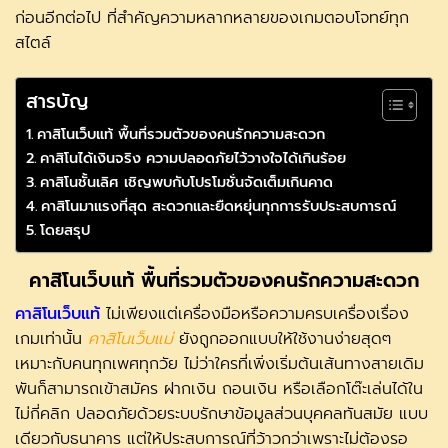
ก่อนอีกต่อไป ที่สำคัญความหลากหลายของเกมตอบโจทย์ทุก
สไตล์
สารบัญ
คาสิโนเว็บแท้ พื้นที่รวมตัวของคนรักความสะดวก
คาสิโนได้เงินจริง ความปลอดภัยไว้วางใจได้เกินร้อย
คาสิโนชั้นเลิศ เชิญพบกับโปรโมชั่นจัดเต็มเกินคาด
คาสิโนมาแรงที่สุด สะดวกและยืดหยุ่นทุกการรับประสบการณ์
โดยสรุป
คาสิโนเว็บแท้ พื้นที่รวมตัวของคนรักความสะดวก
คาสิโนเว็บแท้
ไม่เพียงแต่เครื่องมือหรือความครบเครื่องเรื่อง
เกมเท่านั้น
คาสิโนเว็บแม่
ยังถูกออกแบบให้ใช้งานง่ายสุดๆ
เหมาะกับคนทุกเพศทุกวัย ไม่ว่าใครที่เพิ่งเริ่มต้นเส้นทางสายเดิม
พันก็สามารถเข้าสมัคร ฝากเงิน ถอนเงิน หรือเลือกโต๊ะเล่นได้ใน
ไม่กี่คลิก ปลอดภัยด้วยระบบรักษาข้อมูลส่วนบุคคลทันสมัย แบบ
เดียวกับธนาคาร แต่ให้ประสบการณ์ที่ว้าวกว่าเพราะไม่ต้องรอ