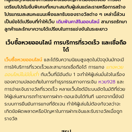
เตรียมโปรโมชั่นพิเศษที่เหมาะสมกับผู้เล่นแต่ละรายหรือการสร้าง
โปรแกรมสะสมคะแนนเพื่อแลกรับของรางวัลต่าง ๆ เหล่านี้ล้วน
เป็นข้อได้เปรียบที่ทำให้เว็บ
เดิมพันคาสิโนออนไลน์
สามารถรักษา
ลูกค้าและรักษาความได้เปรียบในการแข่งขันในระยะยาว
เว็บซื้อหวยออนไลน์ การบริการที่รวดเร็ว และเชื่อถือ
ได้
เว็บซื้อหวยออนไลน์
และได้รับความนิยมสูงสุดในปัจจุบันมักจะมี
การให้บริการที่รวดเร็วและสามารถเชื่อถือได้ การแทง
แทงหวย
ออนไลน์ไม่มีขั้นต่ำ
กับเว็บที่มีอันดับ 1 จะทำให้ผู้เล่นมั่นใจในเรื่อง
ของความปลอดภัยในการทำธุรกรรมทางการเงิน
หวย928
และ
การจ่ายเงินรางวัลที่รวดเร็ว หลายเว็บไซต์มีระบบอัตโนมัติที่ช่วย
ให้ผู้เล่นสามารถทำรายการฝาก-ถอนเงินได้ทันที นอกจากนี้ยังมี
ระบบการยืนยันการแทงที่ชัดเจน ทำให้ผู้เล่นไม่ต้องกังวลว่าจะ
เกิดข้อผิดพลาดหรือปัญหาในการฝากเงินและรับรางวัลเมื่อถูก
รางวัล
สรุป