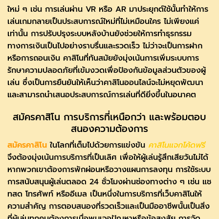
ใหม่ ๆ เช่น การเล่นผ่าน VR หรือ AR มาประยุกต์ใช้นั้นทำให้การ
เล่นเกมกลายเป็นประสบการณ์ใหม่ที่ไม่เหมือนใคร ไม่เพียงแค่
เท่านั้น การปรับปรุงระบบหลังบ้านยังช่วยให้การทำธุรกรรม
ทางการเงินเป็นไปอย่างราบรื่นและรวดเร็ว ไม่ว่าจะเป็นการฝาก
หรือการถอนเงิน คาสิโนที่ทันสมัยยังมุ่งเน้นการเพิ่มระบบการ
รักษาความปลอดภัยที่เข้มงวดเพื่อป้องกันข้อมูลส่วนตัวของผู้
เล่น ซึ่งเป็นการยืนยันให้เห็นว่าคาสิโนออนไลน์จะไม่หยุดพัฒนา
และสามารถนำเสนอประสบการณ์การเล่นที่ดียิ่งขึ้นในอนาคต
สมัครคาสิโน การบริการที่เหนือกว่า และพร้อมตอบ
สนองความต้องการ
สมัครคาสิโน
ในโลกที่เต็มไปด้วยการแข่งขัน
คาสิโนแจกโค้ดฟรี
จึงต้องมุ่งเน้นการบริการที่เป็นเลิศ เพื่อให้ผู้เล่นรู้สึกเสียวันไม่ได้
หากพวกเขาต้องการพักผ่อนหรือวางแผนการลงทุน การใช้ระบบ
การสนับสนุนผู้เล่นตลอด 24 ชั่วโมงผ่านช่องทางต่าง ๆ เช่น แช
ทสด โทรศัพท์ หรืออีเมล เป็นหนึ่งในการบริการที่เว็บคาสิโนให้
ความสำคัญ การตอบสนองที่รวดเร็วและเป็นมืออาชีพนั้นเป็นสิ่ง
ที่ผู้เล่นทุกคนต้องการเมื่อพบเจอปัญหาหรือข้อสงสัย การจัด