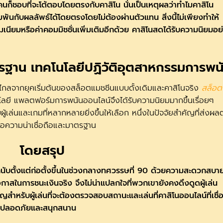
างคนก็ชอบที่จะโต้ตอบโดยตรงกับคาสิโน นั่นเป็นเหตุผลว่าทำไมคาสิโน
มพันกับผลลัพธ์ได้โดยตรงโดยไม่ต้องผ่านตัวแทน สิ่งนี้ไม่เพียงทำให้
เนียมหรือค่าคอมมิชชั่นเพิ่มเติมอีกด้วย
คาสิโนสดได้รับความนิยมอย
มาตรฐาน เทคโนโลยีปฏิวัติอุตสาหกรรมการพน
กลจากยุคเริ่มต้นของสล็อตแมชชีนแบบดั้งเดิมและคาสิโนจริง
สล็อต
ยี แพลตฟอร์มการพนันออนไลน์จึงได้รับความนิยมมากขึ้นเรื่อยๆ
ล่นและเกมที่หลากหลายยิ่งขึ้นให้เลือก หนึ่งในปัจจัยสำคัญที่ส่งผลต
ือความน่าเชื่อถือและมาตรฐาน
โดยสรุป
ับตั้งแต่ก่อตั้งขึ้นในช่วงกลางทศวรรษที่ 90 ด้วยความสะดวกสบา
ในการชนะเงินจริง จึงไม่น่าแปลกใจที่พวกเขายังคงดึงดูดผู้เล่น
ญสำหรับผู้เล่นที่จะต้องตรวจสอบสถานะและเล่นที่คาสิโนออนไลน์ที่เชื่
มที่ปลอดภัยและสนุกสนาน