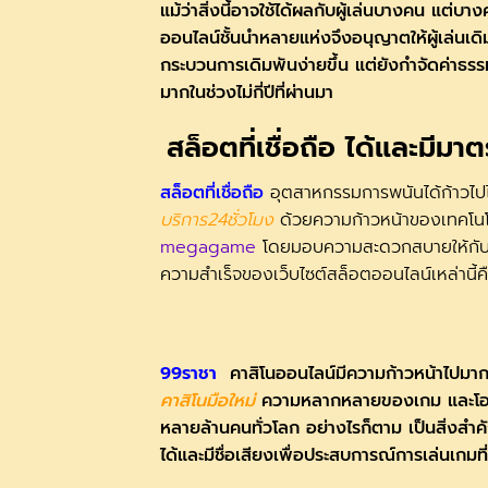
แม้ว่าสิ่งนี้อาจใช้ได้ผลกับผู้เล่นบางคน แต่บ
ออนไลน์ชั้นนำหลายแห่งจึงอนุญาตให้ผู้เล่นเดิ
กระบวนการเดิมพันง่ายขึ้น แต่ยังกำจัดค่าธรรม
มากในช่วงไม่กี่ปีที่ผ่านมา
สล็อตที่เชื่อถือ ได้และมี
สล็อตที่เชื่อถือ
อุตสาหกรรมการพนันได้ก้าวไปไ
บริการ24ชั่วโมง
ด้วยความก้าวหน้าของเทคโนโล
megagame
โดยมอบความสะดวกสบายให้กับผู้เ
ความสำเร็จของเว็บไซต์สล็อตออนไลน์เหล่านี้ค
99ราชา
คาสิโนออนไลน์มีความก้าวหน้าไปมากน
คาสิโนมือใหม่
ความหลากหลายของเกม และโอกาส
หลายล้านคนทั่วโลก อย่างไรก็ตาม เป็นสิ่งสำคั
ได้และมีชื่อเสียงเพื่อประสบการณ์การเล่นเก