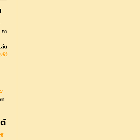
ม
ง
น คา
เล่น
นได้
่น
ละ
ต์
รี