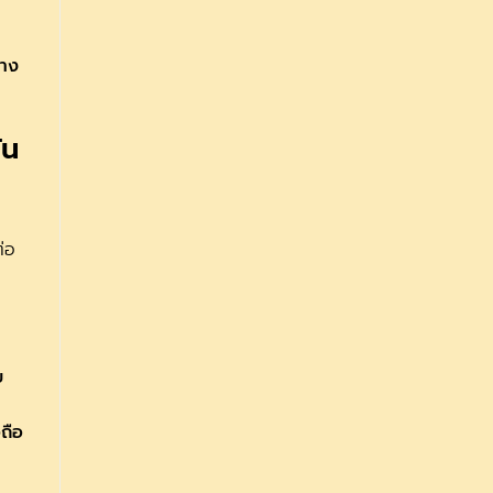
่าง
ัน
่อ
ย
อถือ