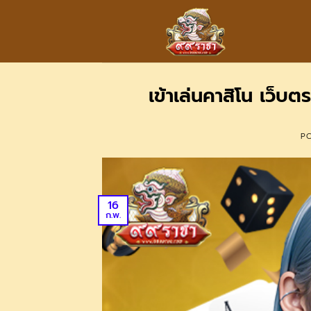
ข้าม
ไป
ยัง
เนื้อหา
เข้าเล่นคาสิโน เว็บตร
P
16
ก.พ.