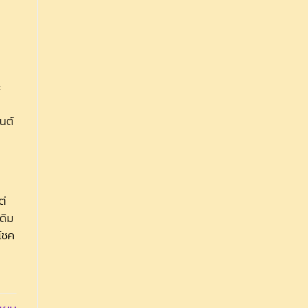
ะ
นต์
ต่
ดิม
งโชค