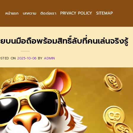
หน้าแรก
บทความ
ติดต่อเรา
PRIVACY POLICY
SITEMAP
บนมือถือพร้อมสิทธิ์ลับที่คนเล่นจริงรู้
OSTED ON
2025-10-06
BY
ADMIN