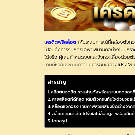
เครดิตฟรีสล็อต
ให้ประสบการณ์ที่คล่องตัวกว่
ไปจนถึงการรับสิทธิ์เฉพาะสมาชิกอย่างโบนัส
ได้จริง ผู้เล่นกำหนดงบและจังหวะเสี่ยงด้วยต
ไทม์ที่ช่วยประเมินความถี่การชนะอย่างโปร่งใส
สารบัญ
สล็อตยอดฮิต รวมค่ายดังพร้อมระบบทดลองที่เอ
ค่ายสล็อตที่ดีที่สุด เติมเร็วถอนทันใจด้วยวอลเ
สล็อตแจกจริง เกมภาพสวยเสียงชัดต่างจากคา
สล็อตเกมน่าเล่น โปร่งใสไม่ล็อกยูส พร้อมคืนก
โดยสรุป