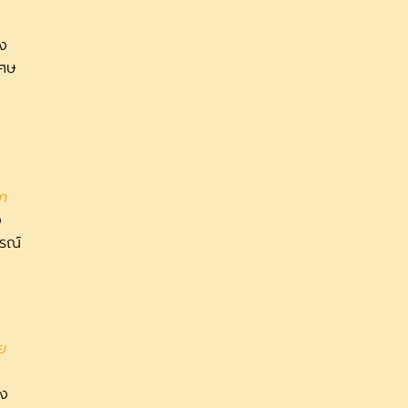
ง
เศษ
ก
ง
กรณ์
ย
อง