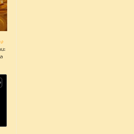
รง
านะ
ยล