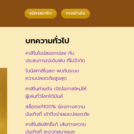
สมัครสมาชิก
ทางเข้าเล่น
บทความทั่วไป
คาสิโนโบนัสออกบ่อย กับ
ประสบการณ์เดิมพัน ที่ไม่จำกัด
โบนัสคาสิโนสด พบกับระบบ
ความปลอดภัยสูงสุด
คาสิโนค่ายดัง เปิดโอกาสใหม่ให้
ผู้เล่นทั่วโลกได้มันส์
สล็อตแท้100% ช่องทางความ
บันเทิงที่ เข้าถึงง่ายและปลอดภัย
คาสิโนลิขสิทธิ์แท้ เส้นทางความ
บันเทิงที่ สะดวกสบายและ