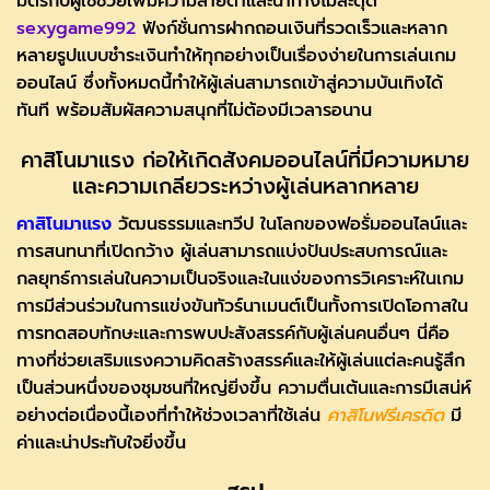
มิตรกับผู้ใช้ช่วยเพิ่มความสายตาและนำทางไม่สะดุด
sexygame992
ฟังก์ชั่นการฝากถอนเงินที่รวดเร็วและหลาก
หลายรูปแบบชำระเงินทำให้ทุกอย่างเป็นเรื่องง่ายในการเล่นเกม
ออนไลน์ ซึ่งทั้งหมดนี้ทำให้ผู้เล่นสามารถเข้าสู่ความบันเทิงได้
ทันที พร้อมสัมผัสความสนุกที่ไม่ต้องมีเวลารอนาน
คาสิโนมาแรง
ก่อให้เกิดสังคมออนไลน์ที่มีความหมาย
และความเกลียวระหว่างผู้เล่นหลากหลาย
คาสิโนมาแรง
วัฒนธรรมและทวีป ในโลกของฟอรั่มออนไลน์และ
การสนทนาที่เปิดกว้าง ผู้เล่นสามารถแบ่งปันประสบการณ์และ
กลยุทธ์การเล่นในความเป็นจริงและในแง่ของการวิเคราะห์ในเกม
การมีส่วนร่วมในการแข่งขันทัวร์นาเมนต์เป็นทั้งการเปิดโอกาสใน
การทดสอบทักษะและการพบปะสังสรรค์กับผู้เล่นคนอื่นๆ นี่คือ
ทางที่ช่วยเสริมแรงความคิดสร้างสรรค์และให้ผู้เล่นแต่ละคนรู้สึก
เป็นส่วนหนึ่งของชุมชนที่ใหญ่ยิ่งขึ้น ความตื่นเต้นและการมีเสน่ห์
อย่างต่อเนื่องนี้เองที่ทำให้ช่วงเวลาที่ใช้เล่น
คาสิโนฟรีเครดิต
มี
ค่าและน่าประทับใจยิ่งขึ้น