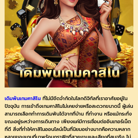
เดิมพันเกมคาสิโน
ที่ไม่มีขีดจำกัดในโลกดิจิทัลที่เราอาศัยอยู่ใน
ปัจจุบัน การเข้าถึงเกมคาสิโนไม่เคยง่ายหรือสะดวกขนาดนี้ ผู้เล่น
สามารถเลือกทำการเดิมพันได้จากที่บ้าน ที่ทำงาน หรือแม้กระทั่ง
ขณะอยู่ระหว่างการเดินทาง เพียงแค่มีการเชื่อมต่ออินเทอร์เน็ต
ที่ดี สิ่งที่ทำให้คาสิโนออนไลน์เป็นที่นิยมอย่างมากคือความหลาก
หลายของเกมที่มาพร้อมกราฟิกที่สวยงามและเสียงที่สมจริง ไม่