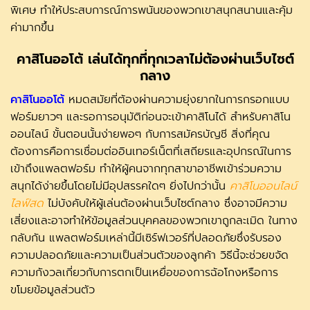
พิเศษ ทำให้ประสบการณ์การพนันของพวกเขาสนุกสนานและคุ้ม
ค่ามากขึ้น
คาสิโนออโต้ เล่นได้ทุกที่ทุกเวลาไม่ต้องผ่านเว็บไซต์
กลาง
คาสิโนออโต้
หมดสมัยที่ต้องผ่านความยุ่งยากในการกรอกแบบ
ฟอร์มยาวๆ และรอการอนุมัติก่อนจะเข้าคาสิโนได้ สำหรับคาสิโน
ออนไลน์ ขั้นตอนนั้นง่ายพอๆ กับการสมัครบัญชี สิ่งที่คุณ
ต้องการคือการเชื่อมต่ออินเทอร์เน็ตที่เสถียรและอุปกรณ์ในการ
เข้าถึงแพลตฟอร์ม ทำให้ผู้คนจากทุกสาขาอาชีพเข้าร่วมความ
สนุกได้ง่ายขึ้นโดยไม่มีอุปสรรคใดๆ ยิ่งไปกว่านั้น
คาสิโนออนไลน์
ไลฟ์สด
ไม่บังคับให้ผู้เล่นต้องผ่านเว็บไซต์กลาง ซึ่งอาจมีความ
เสี่ยงและอาจทำให้ข้อมูลส่วนบุคคลของพวกเขาถูกละเมิด ในทาง
กลับกัน แพลตฟอร์มเหล่านี้มีเซิร์ฟเวอร์ที่ปลอดภัยซึ่งรับรอง
ความปลอดภัยและความเป็นส่วนตัวของลูกค้า วิธีนี้จะช่วยขจัด
ความกังวลเกี่ยวกับการตกเป็นเหยื่อของการฉ้อโกงหรือการ
ขโมยข้อมูลส่วนตัว