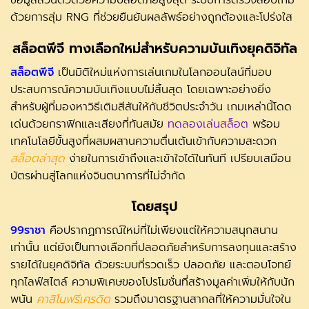
ข้อมูลส่วนตัวด้วยความปลอดภัยสูงสุด ระบบการตรวจสอบเกม
ด้วยการสุ่ม RNG ที่ช่วยยืนยันผลลัพธ์อย่างถูกต้องและโปร่งใส
สล็อตพีจี ทางเลือกใหม่สำหรับความบันเทิงยุคดิจิทัล
สล็อตพีจี
เป็นมิติใหม่แห่งการเล่นเกมในโลกออนไลน์ที่มอบ
ประสบการณ์ความบันเทิงแบบไม่สิ้นสุด โดยเฉพาะอย่างยิ่ง
สำหรับผู้ที่มองหาวิธีเติมสีสันให้กับชีวิตประจำวัน เกมเหล่านี้โดด
เด่นด้วยกราฟิกและเสียงที่ทันสมัย
ทดลองเล่นสล็อต
พร้อม
เทคโนโลยีขั้นสูงที่ผสมผสานความตื่นเต้นเข้ากับความสะดวก
สล็อตล่าสุด
ง่ายในการเข้าถึงและเข้าใจได้ในทันที เปรียบเสมือน
บัตรผ่านสู่โลกแห่งจินตนาการที่ไม่จำกัด
โดยสรุป
99ราชา
คือปรากฏการณ์ใหม่ที่ไม่เพียงแต่ให้ความสนุกสนาน
เท่านั้น แต่ยังเป็นทางเลือกที่ปลอดภัยสำหรับการลงทุนและสร้าง
รายได้ในยุคดิจิทัล ด้วยระบบที่รวดเร็ว ปลอดภัย และตอบโจทย์
ทุกไลฟ์สไตล์ ความพิเศษของโปรโมชั่นที่สร้างมูลค่าเพิ่มให้กับนัก
พนัน
คาสิโนฟรีเครดิต
รวมถึงมาตรฐานสากลที่ให้ความมั่นใจใน