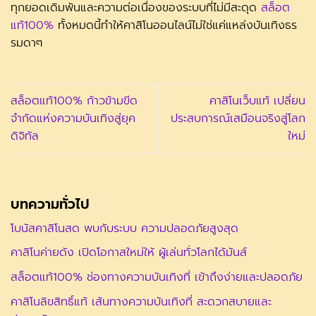
ทุกยอดเดิมพันและความต่อเนื่องของระบบที่ไม่มีสะดุด
สล็อต
แท้100%
ทั้งหมดนี้ทำให้คาสิโนออนไลน์ไม่ใช่แค่แหล่งบันเทิงธร
รมดาๆ
สล็อตแท้100% ก้าวข้ามขีด
คาสิโนเว็บแท้ เปลี่ยน
จำกัดแห่งความบันเทิงสู่ยุค
ประสบการณ์เสมือนจริงสู่โลก
ดิจิทัล
ใหม่
บทความทั่วไป
โบนัสคาสิโนสด พบกับระบบ ความปลอดภัยสูงสุด
คาสิโนค่ายดัง เปิดโอกาสใหม่ให้ ผู้เล่นทั่วโลกได้มันส์
สล็อตแท้100% ช่องทางความบันเทิงที่ เข้าถึงง่ายและปลอดภัย
คาสิโนลิขสิทธิ์แท้ เส้นทางความบันเทิงที่ สะดวกสบายและ