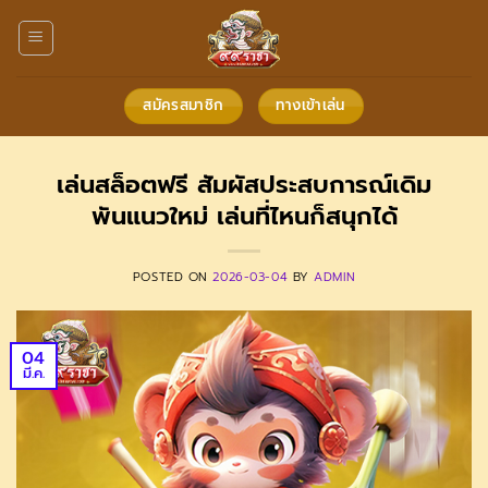
ข้าม
ไป
ยัง
เนื้อหา
สมัครสมาชิก
ทางเข้าเล่น
เล่นสล็อตฟรี สัมผัสประสบการณ์เดิม
พันแนวใหม่ เล่นที่ไหนก็สนุกได้
POSTED ON
2026-03-04
BY
ADMIN
04
มี.ค.