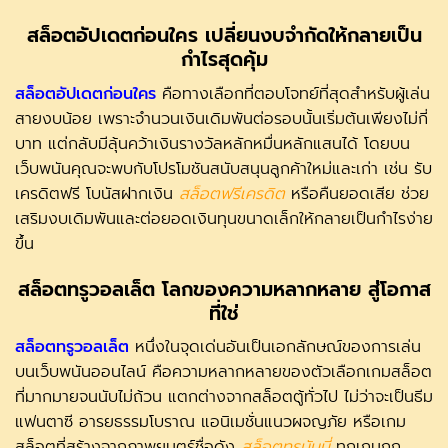
สล็อตอัปเดตก่อนใคร เปลี่ยนงบจำกัดให้กลายเป็น
กำไรสุดคุ้ม
สล็อตอัปเดตก่อนใคร
คือทางเลือกที่ตอบโจทย์ที่สุดสำหรับผู้เล่น
สายงบน้อย เพราะจำนวนเงินเดิมพันต่อรอบนั้นเริ่มต้นเพียงไม่กี่
บาท แต่กลับมีลุ้นคว้าเงินรางวัลหลักหมื่นหลักแสนได้ โดยบน
เว็บพนันคุณจะพบกับโปรโมชันสนับสนุนลูกค้าใหม่และเก่า เช่น รับ
เครดิตฟรี โบนัสฝากเงิน
สล็อตฟรีเครดิต
หรือคืนยอดเสีย ช่วย
เสริมงบเดิมพันและต่อยอดเงินทุนขนาดเล็กให้กลายเป็นกำไรง่าย
ขึ้น
สล็อตทรูวอลเล็ต โลกของความหลากหลาย สู่โอกาส
ที่ใช่
สล็อตทรูวอลเล็ต
หนึ่งในจุดเด่นอันเป็นเอกลักษณ์ของการเล่น
บนเว็บพนันออนไลน์ คือความหลากหลายของตัวเลือกเกมสล็อต
ที่มากมายจนนับไม่ถ้วน แตกต่างจากสล็อตตู้ทั่วไป ไม่ว่าจะเป็นธีม
แฟนตาซี อารยธรรมโบราณ แอนิเมชั่นแนวผจญภัย หรือเกม
สล็อตที่สร้างจากภาพยนตร์ชื่อดัง
สล็อตทรูมันนี่
ทุกเกมถูก