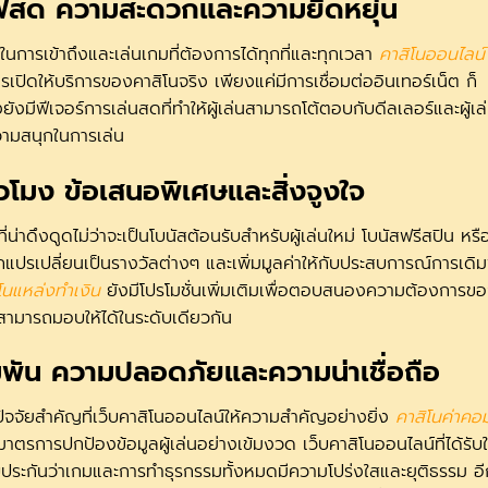
ฟ์สด ความสะดวกและความยืดหยุ่น
ในการเข้าถึงและเล่นเกมที่ต้องการได้ทุกที่และทุกเวลา
คาสิโนออนไลน์
เปิดให้บริการของคาสิโนจริง เพียงแค่มีการเชื่อมต่ออินเทอร์เน็ต ก็
ังมีฟีเจอร์การเล่นสดที่ทำให้ผู้เล่นสามารถโต้ตอบกับดีลเลอร์และผู้เล
วามสนุกในการเล่น
่วโมง ข้อเสนอพิเศษและสิ่งจูงใจ
น่าดึงดูดไม่ว่าจะเป็นโบนัสต้อนรับสำหรับผู้เล่นใหม่ โบนัสฟรีสปิน หรื
แปรเปลี่ยนเป็นรางวัลต่างๆ และเพิ่มมูลค่าให้กับประสบการณ์การเดิม
โนแหล่งทำเงิน
ยังมีโปรโมชั่นเพิ่มเติมเพื่อตอบสนองความต้องการของ
ปไม่สามารถมอบให้ได้ในระดับเดียวกัน
มพัน ความปลอดภัยและความน่าเชื่อถือ
จัยสำคัญที่เว็บคาสิโนออนไลน์ให้ความสำคัญอย่างยิ่ง
คาสิโนค่าคอ
มาตรการปกป้องข้อมูลผู้เล่นอย่างเข้มงวด เว็บคาสิโนออนไลน์ที่ได้รับ
ับประกันว่าเกมและการทำธุรกรรมทั้งหมดมีความโปร่งใสและยุติธรรม อี