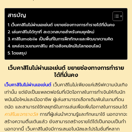
สารบัญ
เว็บคาสิโนไม่ผ่านเอเย่นต์ ขยายช่องทางการทำรายได้ที่มั่นคง
เล่นคาสิโนได้ทุกที่ สะดวกสบายสำหรับคนยุคใหม่
คาสิโนmobile เป็นพื้นที่ในการฝึกทักษะและพัฒนาความคิด
แหล่งรวมเกมคาสิโน สร้างสังคมใหม่ในโลกออนไลน์
โดยสรุป
เว็บคาสิโนไม่ผ่านเอเย่นต์ ขยายช่องทางการทำราย
ได้ที่มั่นคง
เว็บคาสิโนไม่ผ่านเอเย่นต์
เว็บคาสิโนไม่เพียงแค่เสิร์ฟความบันเทิง
เท่านั้น แต่ยังเป็นแพลตฟอร์มที่เปิดโอกาสในการทำเงินให้กับนัก
พนันมือใหม่และมืออาชีพ ผู้เล่นสามารถเลือกเดิมพันในเกมที่ตน
ถนัด และสามารถใช้กลยุทธ์ในการเล่นเพื่อเพิ่มโอกาสในการชนะได้
คาสิโนแจกรางวัล
การที่ผู้เล่นนำความรู้และทักษะมาใช้ นอกจากจะ
สร้างความตื่นเต้นแล้ว ยังสามารถสร้างรายได้ได้เป็นกอบเป็นกำ
นอกจากนี้ เว็บคาสิโนยังมีการเสนอโบนัสและโปรโมชั่นที่หลาก