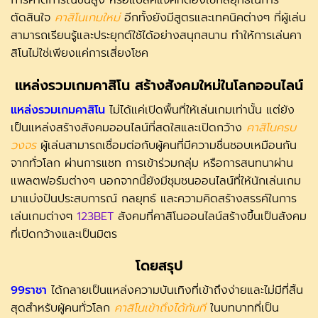
การคาดการณ์ขั้นสูง หรือแบล็คแจ็คที่ต้องใช้กลยุทธ์ในการ
ตัดสินใจ
คาสิโนเกมใหม่
อีกทั้งยังมีสูตรและเทคนิคต่างๆ ที่ผู้เล่น
สามารถเรียนรู้และประยุกต์ใช้ได้อย่างสนุกสนาน ทำให้การเล่นคา
สิโนไม่ใช่เพียงแค่การเสี่ยงโชค
แหล่งรวมเกมคาสิโน สร้างสังคมใหม่ในโลกออนไลน์
แหล่งรวมเกมคาสิโน
ไม่ได้แค่เปิดพื้นที่ให้เล่นเกมเท่านั้น แต่ยัง
เป็นแหล่งสร้างสังคมออนไลน์ที่สดใสและเปิดกว้าง
คาสิโนครบ
วงจร
ผู้เล่นสามารถเชื่อมต่อกับผู้คนที่มีความชื่นชอบเหมือนกัน
จากทั่วโลก ผ่านการแชท การเข้าร่วมกลุ่ม หรือการสนทนาผ่าน
แพลตฟอร์มต่างๆ นอกจากนี้ยังมีชุมชนออนไลน์ที่ให้นักเล่นเกม
มาแบ่งปันประสบการณ์ กลยุทธ์ และความคิดสร้างสรรค์ในการ
เล่นเกมต่างๆ
123BET
สังคมที่คาสิโนออนไลน์สร้างขึ้นเป็นสังคม
ที่เปิดกว้างและเป็นมิตร
โดยสรุป
99ราชา
ได้กลายเป็นแหล่งความบันเทิงที่เข้าถึงง่ายและไม่มีที่สิ้น
สุดสำหรับผู้คนทั่วโลก
คาสิโนเข้าถึงได้ทันที
ในบทบาทที่เป็น