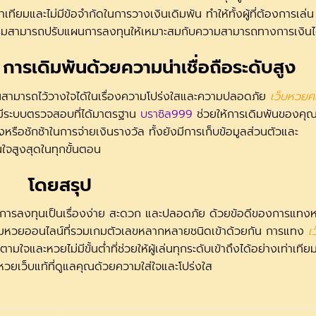
เทียมและไม่มีข้อจำกัดในการวางเงินเดิมพัน ทำให้ทั้งผู้ที่ต้องการเล่น
้เสริมสามารถปรับแผนการลงทุนให้เหมาะสมกับความสามารถทางการเงินไ
การเดิมพันด้วยความน่าเชื่อถือระดับสูง
่นสามารถไว้วางใจได้ในเรื่องความโปร่งใสและความปลอดภัย
เว็บหวยค
มีระบบตรวจสอบที่ได้มาตรฐาน
บราซิล999
ช่วยให้การเดิมพันของคุ
หรือชักช้าในการจ่ายเงินรางวัล ทั้งยังมีการเก็บข้อมูลส่วนตัวและ
ใจสูงสุดในทุกขั้นตอน
โดยสรุป
และการลงทุนเป็นเรื่องง่าย สะดวก และปลอดภัย ด้วยข้อดีของการแทง
ร้อมหวยออนไลน์ที่รวมเกมตัวเลขหลากหลายชนิดเข้าด้วยกัน การแทง
เ
ามใจและหวยไม่มีขั้นต่ำที่ช่วยให้ผู้เล่นทุกระดับเข้าถึงได้อย่างเท่าเทีย
วยเว็บแท้ที่ดูแลคุณด้วยความใส่ใจและโปร่งใส