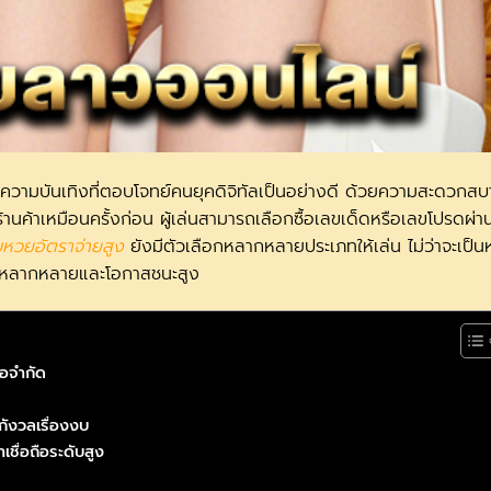
วามบันเทิงที่ตอบโจทย์คนยุคดิจิทัลเป็นอย่างดี ด้วยความสะดวกสบ
ร้านค้าเหมือนครั้งก่อน ผู้เล่นสามารถเลือกซื้อเลขเด็ดหรือเลขโปรดผ่า
บหวยอัตราจ่ายสูง
ยังมีตัวเลือกหลากหลายประเภทให้เล่น ไม่ว่าจะเป็
วามหลากหลายและโอกาสชนะสูง
้อจำกัด
กังวลเรื่องงบ
ชื่อถือระดับสูง