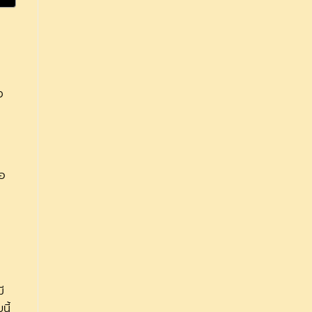
ง
้อ
ี
นี้