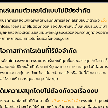
กเล่นเกมตัวเลขได้แบบไม่มีข้อจำกัด
คนรักการเสี่ยงโชคได้เพลิดเพลินกับการเลือกเลขที่ชอบได้ตามใจ
เว็บ
ด้อย่างอิสระโดยไม่ต้องกังวลเรื่องปัญหาเลขเต็มเหมือนระบบเดิมๆ
้อมูลผลหวยที่อัปเดตเรียลไทม์เพื่อให้ผู้เล่นตรวจสอบความถูกต้องอย่า
ากหลายประเภทไว้ในที่เดียวทั้งหวยรัฐบาล
 โอกาสทำกำไรเต็มที่ไร้ข้อจำกัด
รเสี่ยงโชคไม่ควรพลาด เพราะบางครั้งเลขที่คุณชื่นชอบอาจถูกจำกัดการซื
ออนไลน์ไม่มีเลขอั้นเปิดโอกาสให้คุณสามารถแทงเลขทุกตัวที่ต้องการ
่พลาดโอกาสลุ้นรางวัลแม้เลขนั้นจะเป็นเลขดังหรือเป็นที่ต้องการของ
ือได้ช่วยให้การลงทุนของคุณไม่สะดุด
เต็มความสนุกโดยไม่ต้องกังวลเรื่องงบ
รแทงหวยออนไลน์เป็นที่นิยมมากขึ้น
เว็บหวยจ่ายไม่อั้น
เพราะไม่ว่าคุณจะม
ไม่ต้องห่วงว่าจะต้องใช้เงินเยอะหรือกลัวการขาดทุนสูง เนื่องจากระบบ