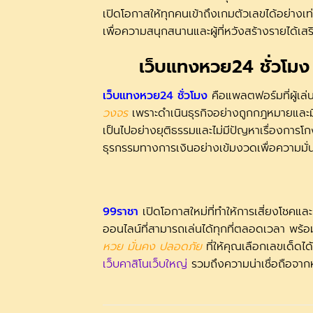
เปิดโอกาสให้ทุกคนเข้าถึงเกมตัวเลขได้อย่างเท่า
เพื่อความสนุกสนานและผู้ที่หวังสร้างรายได
เว็บแทงหวย24 ชั่วโมง 
เว็บแทงหวย24 ชั่วโมง
คือแพลตฟอร์มที่ผู้เล
วงจร
เพราะดำเนินธุรกิจอย่างถูกกฎหมายและ
เป็นไปอย่างยุติธรรมและไม่มีปัญหาเรื่องการโกง
ธุรกรรมทางการเงินอย่างเข้มงวดเพื่อความมั่น
99ราชา
เปิดโอกาสใหม่ที่ทำให้การเสี่ยงโชค
ออนไลน์ที่สามารถเล่นได้ทุกที่ตลอดเวลา พ
หวย มั่นคง ปลอดภัย
ที่ให้คุณเลือกเลขเด็ดได้ต
เว็บคาสิโนเว็บใหญ่
รวมถึงความน่าเชื่อถือจากห