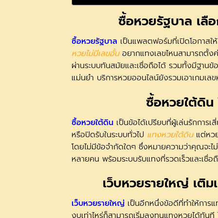
ซื้อหวยรัฐบาล เลือ
ซื้อหวยรัฐบาล
เป็นแพลตฟอร์มที่เปิดโอกาสให้
หวยไม่มีเลขอั้น
อยากแทงเลขไหนสามารถตั้งค่าไ
ผ่านระบบทันสมัยและเชื่อถือได้ รวมทั้งมีฐานข
แม่นยำ บริการหวยออนไลน์ยังรวมเอาเกมเลขหล
ซื้อหวยใต้ดิน
ซื้อหวยใต้ดิน
เป็นข้อได้เปรียบที่ผู้เล่นรักกา
หรือปิดรับในระบบทั่วไป
แทงหวยใต้ดิน
แต่หวย
โดยไม่มีข้อจำกัดใดๆ ซึ่งหมายความว่าคุณจะไม
หลายคน พร้อมระบบรับแทงที่รวดเร็วและเชื่อถ
เว็บหวยรายใหญ่ เติม
เว็บหวยรายใหญ่
เป็นอีกหนึ่งข้อดีที่ทำให้กา
งบเท่าไหร่ก็สามารถเริ่มลงทุนแทงหวยได้ทันที 