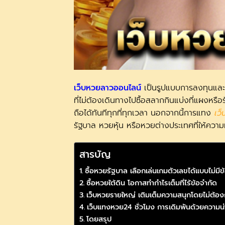
เว็บหวยลาวออนไลน์
เป็นรูปแบบการลงทุนและค
ที่ไม่ต้องเดินทางไปซื้อสลากกินแบ่งที่แผงหรือ
ถือได้ทันทีทุกที่ทุกเวลา นอกจากนี้การแทง
เว็
รัฐบาล หวยหุ้น หรือหวยต่างประเทศที่ให้ค
สารบัญ
ซื้อหวยรัฐบาล เลือกเล่นเกมตัวเลขได้แบบไม่มีข
ซื้อหวยใต้ดิน โอกาสทำกำไรเต็มที่ไร้ข้อจำกัด
เว็บหวยรายใหญ่ เติมเต็มความสนุกโดยไม่ต้อง
เว็บแทงหวย24 ชั่วโมง การเดิมพันด้วยความน่าเ
โดยสรุป