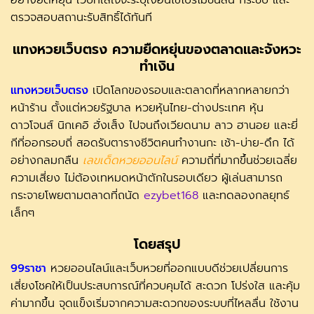
อย่างยืดหยุ่น เว็บที่ใส่ใจจะระบุเงื่อนไขโปรโมชันสั้น กระชับ และ
ตรวจสอบสถานะรับสิทธิ์ได้ทันที
แทงหวยเว็บตรง ความยืดหยุ่นของตลาดและจังหวะ
ทำเงิน
แทงหวยเว็บตรง
เปิดโลกของรอบและตลาดที่หลากหลายกว่า
หน้าร้าน ตั้งแต่หวยรัฐบาล หวยหุ้นไทย-ต่างประเทศ หุ้น
ดาวโจนส์ นิกเคอิ ฮั่งเส็ง ไปจนถึงเวียดนาม ลาว ฮานอย และยี่
กีที่ออกรอบถี่ สอดรับตารางชีวิตคนทำงานกะ เช้า-บ่าย-ดึก ได้
อย่างกลมกลืน
เลขเด็ดหวยออนไลน์
ความถี่ที่มากขึ้นช่วยเฉลี่ย
ความเสี่ยง ไม่ต้องเทหมดหน้าตักในรอบเดียว ผู้เล่นสามารถ
กระจายโพยตามตลาดที่ถนัด
ezybet168
และทดลองกลยุทธ์
เล็กๆ
โดยสรุป
99ราชา
หวยออนไลน์และเว็บหวยที่ออกแบบดีช่วยเปลี่ยนการ
เสี่ยงโชคให้เป็นประสบการณ์ที่ควบคุมได้ สะดวก โปร่งใส และคุ้ม
ค่ามากขึ้น จุดแข็งเริ่มจากความสะดวกของระบบที่ไหลลื่น ใช้งาน