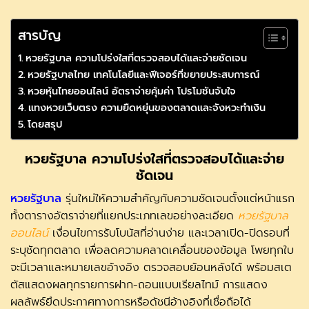
สารบัญ
หวยรัฐบาล ความโปร่งใสที่ตรวจสอบได้และจ่ายชัดเจน
หวยรัฐบาลไทย เทคโนโลยีและฟีเจอร์ที่ขยายประสบการณ์
หวยหุ้นไทยออนไลน์ อัตราจ่ายคุ้มค่า โปรโมชันจับใจ
แทงหวยเว็บตรง ความยืดหยุ่นของตลาดและจังหวะทำเงิน
โดยสรุป
หวยรัฐบาล ความโปร่งใสที่ตรวจสอบได้และจ่าย
ชัดเจน
หวยรัฐบาล
รุ่นใหม่ให้ความสำคัญกับความชัดเจนตั้งแต่หน้าแรก
ทั้งตารางอัตราจ่ายที่แยกประเภทเลขอย่างละเอียด
หวยรัฐบาล
ออนไลน์
เงื่อนไขการรับโบนัสที่อ่านง่าย และเวลาเปิด-ปิดรอบที่
ระบุชัดทุกตลาด เพื่อลดความคลาดเคลื่อนของข้อมูล โพยทุกใบ
จะมีเวลาและหมายเลขอ้างอิง ตรวจสอบย้อนหลังได้ พร้อมสเต
ตัสแสดงผลทุกรายการฝาก-ถอนแบบเรียลไทม์ การแสดง
ผลลัพธ์ยึดประกาศทางการหรือดัชนีอ้างอิงที่เชื่อถือได้