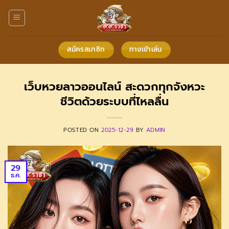
ข้าม
ไป
ยัง
เนื้อหา
สมัครสมาชิก
ทางเข้าเล่น
เว็บหวยลาวออนไลน์ สะดวกทุกจังหวะ
ชีวิตด้วยระบบที่ไหลลื่น
POSTED ON
2025-12-29
BY
ADMIN
29
ธ.ค.