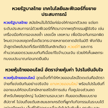
หวยรัฐบาลไทย เทคโนโลยีและฟีเจอร์ที่ขยาย
ประสบการณ์
หวยรัฐบาลไทย
สมัยใหม่ไม่ได้มีแค่ช่องให้กรอกตัวเลข แต่ยก
ระดับประสบการณ์ด้วยฟีเจอร์ที่คิดมาจากพฤติกรรมผู้ใช้จริง เช่น
เครื่องมือคัดกรองเลขซ้ำ เลขเบิ้ล เลขหาม เพื่อป้องกันกรอกผิด
โหมดวางเลขชุดครั้งเดียวกระจายหลายตลาดอัตโนมัติ ฟังก์ชัน
จำสูตรโพยโปรดที่เรียกใช้ได้ในคลิกเดียว
หวยยี่กี
และการ
คำนวณยอดรวมแบบทันทีเมื่อแก้ไขจำนวนเงิน ช่วยให้เห็นผลกระ
ทบงบประมาณก่อนกดยืนยัน
หวยหุ้นไทยออนไลน์ อัตราจ่ายคุ้มค่า โปรโมชันจับใจ
หวยหุ้นไทยออนไลน์
จุดแข็งที่ทำให้หวยออนไลน์โดดเด่นคืออัตรา
จ่ายที่แข่งขันกันอย่างจริงจัง
แทงหวยออนไลน์
พร้อมโปรโมชันที่
ออกแบบให้ตอบโจทย์หลายสไตล์การเล่น ทั้งคูปองส่วนลด
สำหรับโพยชุดใหญ่ โบนัสตามรอบเวลา คืนยอดเสียแบบราย
สัปดาห์ ไปจนถึงแต้มสะสมแลกเครดิตที่ผูกกับกิจกรรมในระบบได้