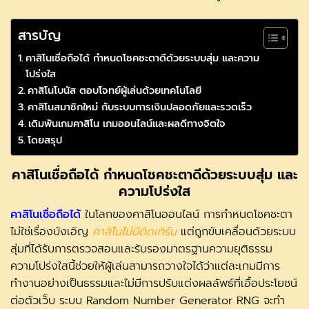
สารบัญ
คาสิโนเชื่อถือได้ กำหนดโชคชะตาดีด้วยระบบสุ่ม และความ
โปร่งใส
คาสิโนโบนัส ตอบโจทย์ผู้เล่นด้วยเทคโนโลยี
คาสิโนสมาชิกใหม่ กับระบบการเงินปลอดภัยและรวดเร็ว
เดิมพันเกมคาสิโน เกมออนไลน์และผลดีทางจิตใจ
โดยสรุป
คาสิโนเชื่อถือได้ กำหนดโชคชะตาดีด้วยระบบสุ่ม และ
ความโปร่งใส
คาสิโนเชื่อถือได้
ในโลกของคาสิโนออนไลน์ การกำหนดโชคชะตา
ไม่ใช่เรื่องบังเอิญ
คาสิโนไม่มีติดเทิร์น
แต่ถูกขับเคลื่อนด้วยระบบ
สุ่มที่ได้รับการตรวจสอบและรับรองมาตรฐานความยุติธรรม
ความโปร่งใสนี้ช่วยให้ผู้เล่นสามารถวางใจได้ว่าแต่ละเกมมีการ
ทำงานอย่างเป็นธรรมและไม่มีการปรับแต่งผลลัพธ์ที่เอื้อประโยชน์
ต่อตัวเว็บ ระบบ Random Number Generator RNG จะทำ