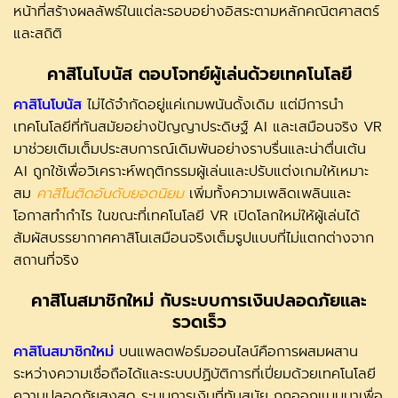
หน้าที่สร้างผลลัพธ์ในแต่ละรอบอย่างอิสระตามหลักคณิตศาสตร์
และสถิติ
คาสิโนโบนัส ตอบโจทย์ผู้เล่นด้วยเทคโนโลยี
คาสิโนโบนัส
ไม่ได้จำกัดอยู่แค่เกมพนันดั้งเดิม แต่มีการนำ
เทคโนโลยีที่ทันสมัยอย่างปัญญาประดิษฐ์ AI และเสมือนจริง VR
มาช่วยเติมเต็มประสบการณ์เดิมพันอย่างราบรื่นและน่าตื่นเต้น
AI ถูกใช้เพื่อวิเคราะห์พฤติกรรมผู้เล่นและปรับแต่งเกมให้เหมาะ
สม
คาสิโนติดอันดับยอดนิยม
เพิ่มทั้งความเพลิดเพลินและ
โอกาสทำกำไร ในขณะที่เทคโนโลยี VR เปิดโลกใหม่ให้ผู้เล่นได้
สัมผัสบรรยากาศคาสิโนเสมือนจริงเต็มรูปแบบที่ไม่แตกต่างจาก
สถานที่จริง
คาสิโนสมาชิกใหม่ กับระบบการเงินปลอดภัยและ
รวดเร็ว
คาสิโนสมาชิกใหม่
บนแพลตฟอร์มออนไลน์คือการผสมผสาน
ระหว่างความเชื่อถือได้และระบบปฏิบัติการที่เปี่ยมด้วยเทคโนโลยี
ความปลอดภัยสูงสุด ระบบการเงินที่ทันสมัย ถูกออกแบบมาเพื่อ