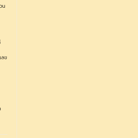
่วน
่
วเลข
ก