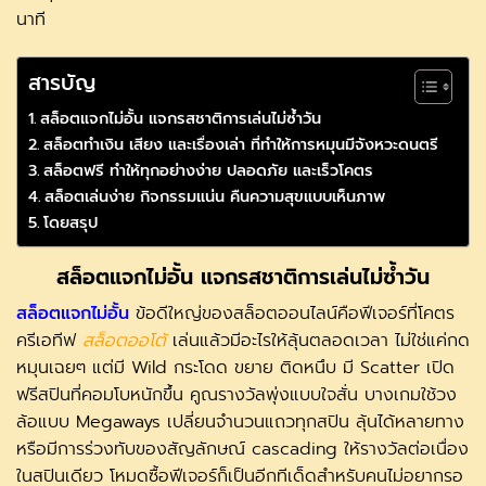
นาที
สารบัญ
สล็อตแจกไม่อั้น แจกรสชาติการเล่นไม่ซ้ำวัน
สล็อตทำเงิน เสียง และเรื่องเล่า ที่ทำให้การหมุนมีจังหวะดนตรี
สล็อตฟรี ทำให้ทุกอย่างง่าย ปลอดภัย และเร็วโคตร
สล็อตเล่นง่าย กิจกรรมแน่น คืนความสุขแบบเห็นภาพ
โดยสรุป
สล็อตแจกไม่อั้น แจกรสชาติการเล่นไม่ซ้ำวัน
สล็อตแจกไม่อั้น
ข้อดีใหญ่ของสล็อตออนไลน์คือฟีเจอร์ที่โคตร
ครีเอทีฟ
สล็อตออโต้
เล่นแล้วมีอะไรให้ลุ้นตลอดเวลา ไม่ใช่แค่กด
หมุนเฉยๆ แต่มี Wild กระโดด ขยาย ติดหนึบ มี Scatter เปิด
ฟรีสปินที่คอมโบหนักขึ้น คูณรางวัลพุ่งแบบใจสั่น บางเกมใช้วง
ล้อแบบ Megaways เปลี่ยนจำนวนแถวทุกสปิน ลุ้นได้หลายทาง
หรือมีการร่วงทับของสัญลักษณ์ cascading ให้รางวัลต่อเนื่อง
ในสปินเดียว โหมดซื้อฟีเจอร์ก็เป็นอีกทีเด็ดสำหรับคนไม่อยากรอ