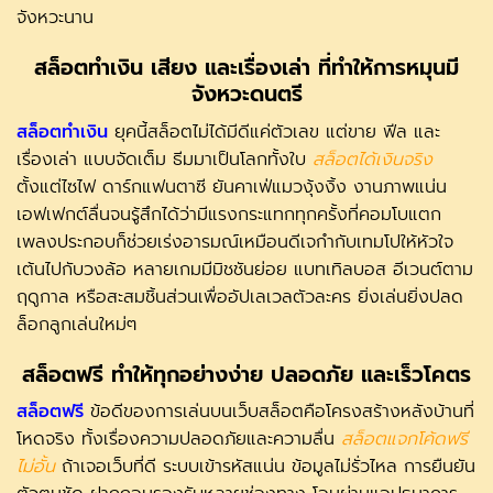
จังหวะนาน
สล็อตทำเงิน เสียง และเรื่องเล่า ที่ทำให้การหมุนมี
จังหวะดนตรี
สล็อตทำเงิน
ยุคนี้สล็อตไม่ได้มีดีแค่ตัวเลข แต่ขาย ฟีล และ
เรื่องเล่า แบบจัดเต็ม ธีมมาเป็นโลกทั้งใบ
สล็อตได้เงินจริง
ตั้งแต่ไซไฟ ดาร์กแฟนตาซี ยันคาเฟ่แมวงุ้งงิ้ง งานภาพแน่น
เอฟเฟกต์ลื่นจนรู้สึกได้ว่ามีแรงกระแทกทุกครั้งที่คอมโบแตก
เพลงประกอบก็ช่วยเร่งอารมณ์เหมือนดีเจกำกับเทมโปให้หัวใจ
เต้นไปกับวงล้อ หลายเกมมีมิชชันย่อย แบทเทิลบอส อีเวนต์ตาม
ฤดูกาล หรือสะสมชิ้นส่วนเพื่ออัปเลเวลตัวละคร ยิ่งเล่นยิ่งปลด
ล็อกลูกเล่นใหม่ๆ
สล็อตฟรี ทำให้ทุกอย่างง่าย ปลอดภัย และเร็วโคตร
สล็อตฟรี
ข้อดีของการเล่นบนเว็บสล็อตคือโครงสร้างหลังบ้านที่
โหดจริง ทั้งเรื่องความปลอดภัยและความลื่น
สล็อตแจกโค้ดฟรี
ไม่อั้น
ถ้าเจอเว็บที่ดี ระบบเข้ารหัสแน่น ข้อมูลไม่รั่วไหล การยืนยัน