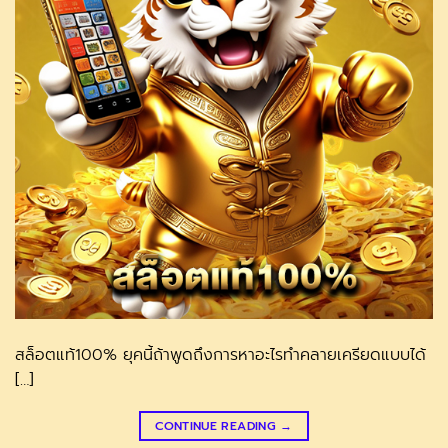
สล็อตแท้100% ยุคนี้ถ้าพูดถึงการหาอะไรทำคลายเครียดแบบได้
[…]
CONTINUE READING
→