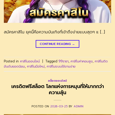
สมัครคาสิโน ยุคนี้คือความบันเทิงที่เข้าถึงง่ายแบบสุดๆ แ […]
CONTINUE READING
→
Posted in
คาสิโนออนไลน์
|
Tagged
99ราชา
,
คาสิโนค่าคอมสูง
,
คาสิโนติด
อันดับยอดนิยม
,
คาสิโนมือใหม่
,
คาสิโนระบบใช้งานง่าย
สล็อตออนไลน์
เครดิตฟรีสล็อต โลกแห่งการหมุนที่ให้มากกว่า
ความลุ้น
POSTED ON
2026-03-25
BY
ADMIN