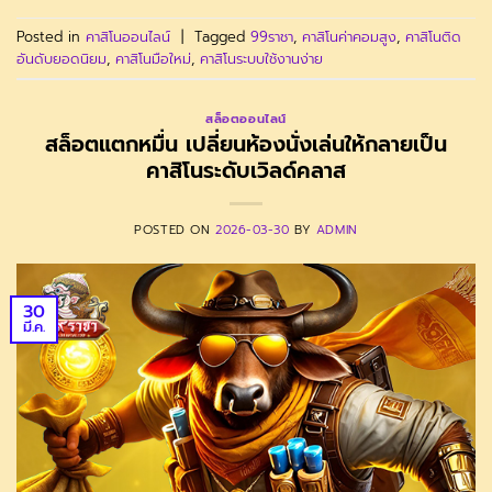
Posted in
คาสิโนออนไลน์
|
Tagged
99ราชา
,
คาสิโนค่าคอมสูง
,
คาสิโนติด
อันดับยอดนิยม
,
คาสิโนมือใหม่
,
คาสิโนระบบใช้งานง่าย
สล็อตออนไลน์
สล็อตแตกหมื่น เปลี่ยนห้องนั่งเล่นให้กลายเป็น
คาสิโนระดับเวิลด์คลาส
POSTED ON
2026-03-30
BY
ADMIN
30
มี.ค.