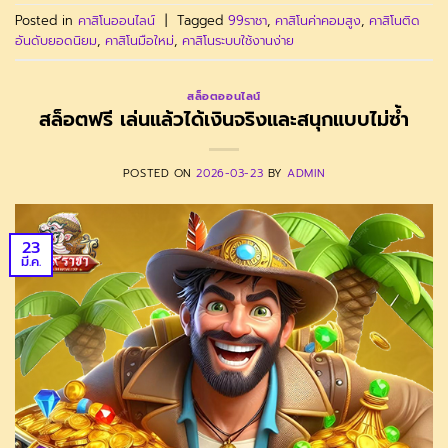
Posted in
คาสิโนออนไลน์
|
Tagged
99ราชา
,
คาสิโนค่าคอมสูง
,
คาสิโนติด
อันดับยอดนิยม
,
คาสิโนมือใหม่
,
คาสิโนระบบใช้งานง่าย
สล็อตออนไลน์
สล็อตฟรี เล่นแล้วได้เงินจริงและสนุกแบบไม่ซ้ำ
POSTED ON
2026-03-23
BY
ADMIN
23
มี.ค.