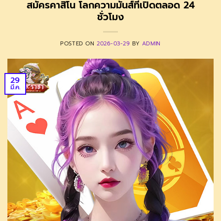
สมัครคาสิโน โลกความมันส์ที่เปิดตลอด 24
ชั่วโมง
POSTED ON
2026-03-29
BY
ADMIN
29
มี.ค.