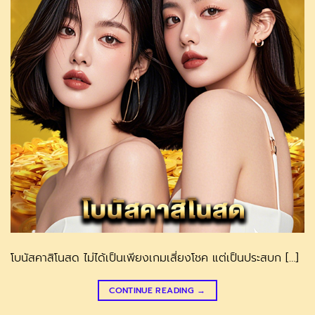
โบนัสคาสิโนสด ไม่ได้เป็นเพียงเกมเสี่ยงโชค แต่เป็นประสบก […]
CONTINUE READING
→