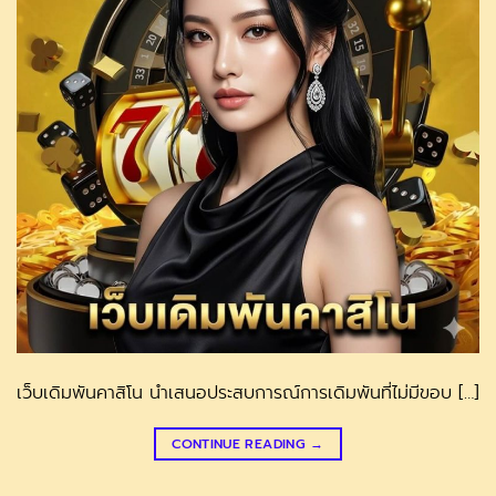
เว็บเดิมพันคาสิโน นำเสนอประสบการณ์การเดิมพันที่ไม่มีขอบ […]
CONTINUE READING
→