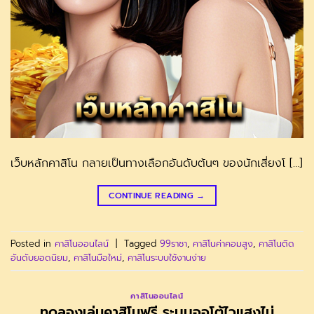
เว็บหลักคาสิโน กลายเป็นทางเลือกอันดับต้นๆ ของนักเสี่ยงโ […]
CONTINUE READING
→
Posted in
คาสิโนออนไลน์
|
Tagged
99ราชา
,
คาสิโนค่าคอมสูง
,
คาสิโนติด
อันดับยอดนิยม
,
คาสิโนมือใหม่
,
คาสิโนระบบใช้งานง่าย
คาสิโนออนไลน์
ทดลองเล่นคาสิโนฟรี ระบบออโต้ไวแสงไม่