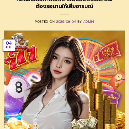
ต้องรอนานให้เสียอารมณ์
POSTED ON
2026-06-04
BY
ADMIN
04
มิ.ย.