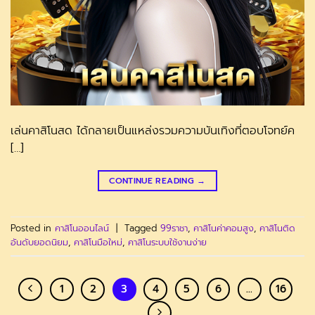
เล่นคาสิโนสด ได้กลายเป็นแหล่งรวมความบันเทิงที่ตอบโจทย์ค
[…]
CONTINUE READING
→
Posted in
คาสิโนออนไลน์
|
Tagged
99ราชา
,
คาสิโนค่าคอมสูง
,
คาสิโนติด
อันดับยอดนิยม
,
คาสิโนมือใหม่
,
คาสิโนระบบใช้งานง่าย
1
2
3
4
5
6
…
16