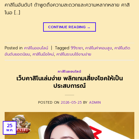
คาสิโนอันดับ1 ถ้าพูดถึงความสะดวกและความหลากหลาย คาสิ
โนอ […]
CONTINUE READING
→
Posted in
คาสิโนออนไลน์
|
Tagged
99ราชา
,
คาสิโนค่าคอมสูง
,
คาสิโนติด
อันดับยอดนิยม
,
คาสิโนมือใหม่
,
คาสิโนระบบใช้งานง่าย
คาสิโนออนไลน์
เว็บคาสิโนเล่นง่าย พลิกเกมเสี่ยงโชคให้เป็น
ประสบการณ์
POSTED ON
2026-05-25
BY
ADMIN
25
พ.ค.