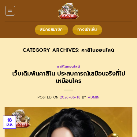
ข้าม
ไป
ยัง
เนื้อหา
สมัครสมาชิก
ทางเข้าเล่น
CATEGORY ARCHIVES:
คาสิโนออนไลน์
คาสิโนออนไลน์
เว็บเดิมพันคาสิโน ประสบการณ์เสมือนจริงที่ไม่
เหมือนใคร
POSTED ON
2026-06-18
BY
ADMIN
18
มิ.ย.