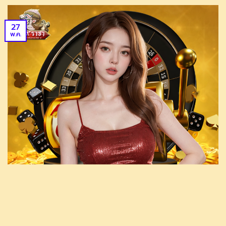
27
พ.ค.