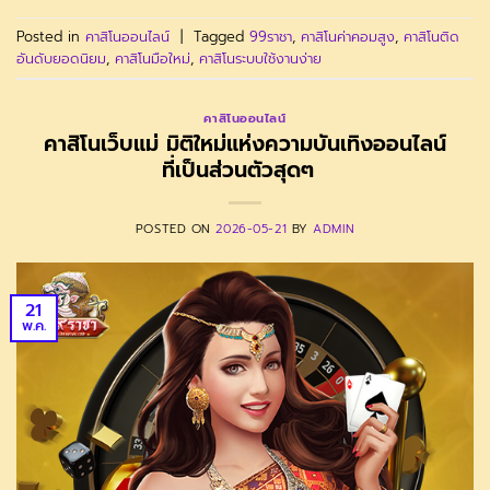
Posted in
คาสิโนออนไลน์
|
Tagged
99ราชา
,
คาสิโนค่าคอมสูง
,
คาสิโนติด
อันดับยอดนิยม
,
คาสิโนมือใหม่
,
คาสิโนระบบใช้งานง่าย
คาสิโนออนไลน์
คาสิโนเว็บแม่ มิติใหม่แห่งความบันเทิงออนไลน์
ที่เป็นส่วนตัวสุดๆ
POSTED ON
2026-05-21
BY
ADMIN
21
พ.ค.