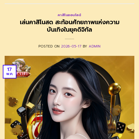
คาสิโนออนไลน์
เล่นคาสิโนสด สะท้อนศักยภาพแห่งความ
บันเทิงในยุคดิจิทัล
POSTED ON
2026-05-17
BY
ADMIN
17
พ.ค.