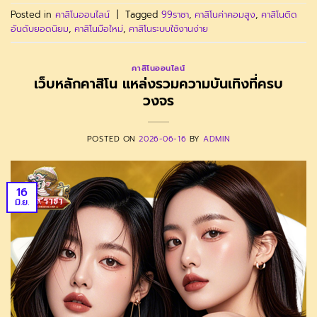
Posted in
คาสิโนออนไลน์
|
Tagged
99ราชา
,
คาสิโนค่าคอมสูง
,
คาสิโนติด
อันดับยอดนิยม
,
คาสิโนมือใหม่
,
คาสิโนระบบใช้งานง่าย
คาสิโนออนไลน์
เว็บหลักคาสิโน แหล่งรวมความบันเทิงที่ครบ
วงจร
POSTED ON
2026-06-16
BY
ADMIN
16
มิ.ย.