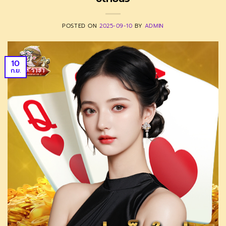
POSTED ON
2025-09-10
BY
ADMIN
10
ก.ย.