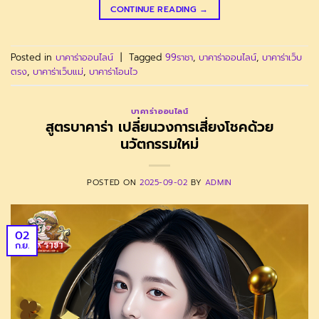
CONTINUE READING
→
Posted in
บาคาร่าออนไลน์
|
Tagged
99ราชา
,
บาคาร่าออนไลน์
,
บาคาร่าเว็บ
ตรง
,
บาคาร่าเว็บแม่
,
บาคาร่าโอนไว
บาคาร่าออนไลน์
สูตรบาคาร่า เปลี่ยนวงการเสี่ยงโชคด้วย
นวัตกรรมใหม่
POSTED ON
2025-09-02
BY
ADMIN
02
ก.ย.