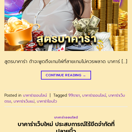
สูตรบาคาร่า ถ้าจะพูดถึงเกมไพ่ที่สายเกมไม่ควรพลาด บาคาร่ […]
CONTINUE READING
→
Posted in
บาคาร่าออนไลน์
|
Tagged
99ราชา
,
บาคาร่าออนไลน์
,
บาคาร่าเว็บ
ตรง
,
บาคาร่าเว็บแม่
,
บาคาร่าโอนไว
บาคาร่าออนไลน์
บาคาร่าเว็บใหม่ ประสบการณ์ไร้ขีดจำกัดที่
ปลายนิ้ว