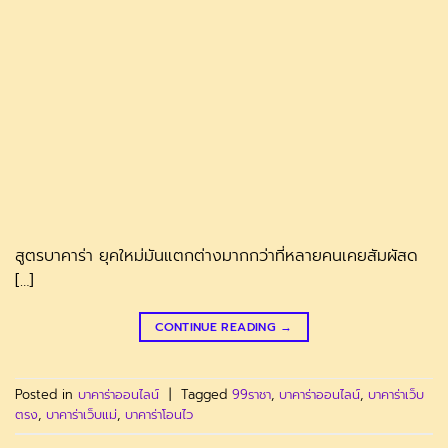
สูตรบาคาร่า ยุคใหม่มันแตกต่างมากกว่าที่หลายคนเคยสัมผัสด
[…]
CONTINUE READING
→
Posted in
บาคาร่าออนไลน์
|
Tagged
99ราชา
,
บาคาร่าออนไลน์
,
บาคาร่าเว็บ
ตรง
,
บาคาร่าเว็บแม่
,
บาคาร่าโอนไว