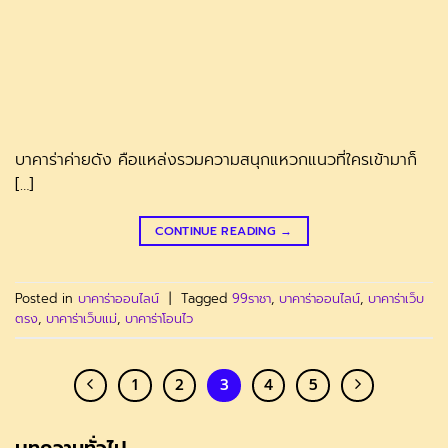
บาคาร่าค่ายดัง คือแหล่งรวมความสนุกแหวกแนวที่ใครเข้ามาก็
[…]
CONTINUE READING
→
Posted in
บาคาร่าออนไลน์
|
Tagged
99ราชา
,
บาคาร่าออนไลน์
,
บาคาร่าเว็บ
ตรง
,
บาคาร่าเว็บแม่
,
บาคาร่าโอนไว
1
2
3
4
5