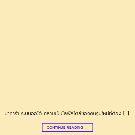
บาคาร่า ระบบออโต้ กลายเป็นไลฟ์สไตล์ของคนรุ่นใหม่ที่ต้อง […]
CONTINUE READING
→