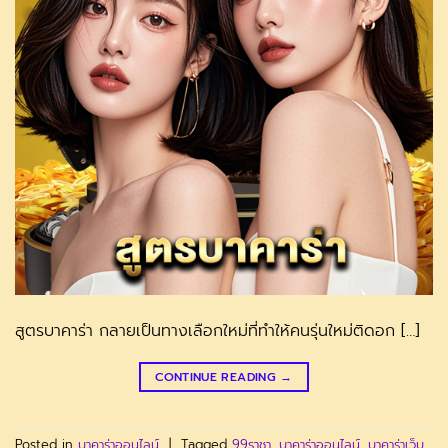
สูตรบาคาร่า กลายเป็นทางเลือกใหม่ที่ทำให้คนรุ่นใหม่ติดอก […]
CONTINUE READING
→
Posted in
บาคาร่าออนไลน์
|
Tagged
99ราชา
,
บาคาร่าออนไลน์
,
บาคาร่าเว็บ