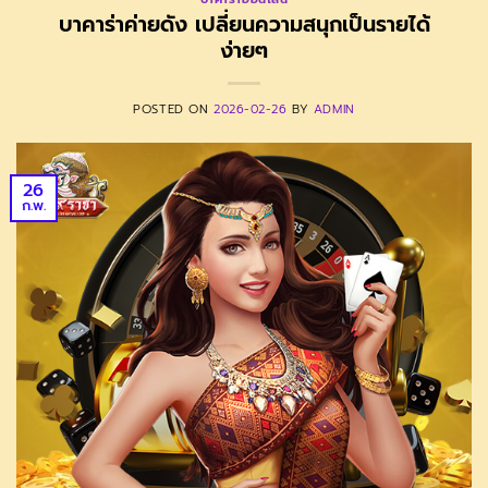
บาคาร่าค่ายดัง เปลี่ยนความสนุกเป็นรายได้
ง่ายๆ
POSTED ON
2026-02-26
BY
ADMIN
26
ก.พ.