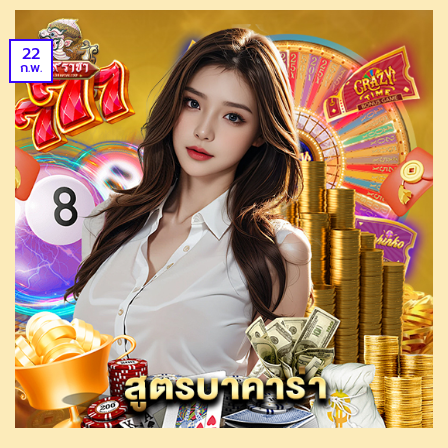
22
ก.พ.