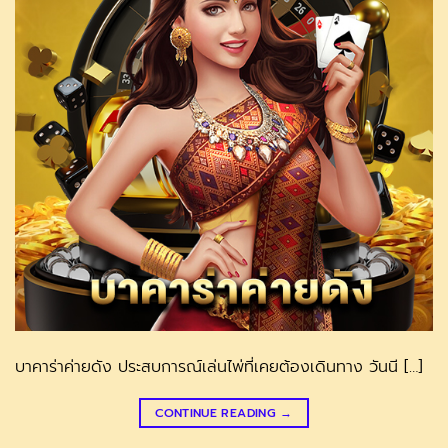
บาคาร่าค่ายดัง ประสบการณ์เล่นไพ่ที่เคยต้องเดินทาง วันนี […]
CONTINUE READING
→