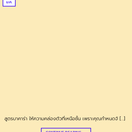
ม.ค.
สูตรบาคาร่า ให้ความคล่องตัวที่เหนือชั้น เพราะคุณกำหนดจั […]