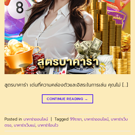
สูตรบาคาร่า เด่นที่ความคล่องตัวและอิสระในการเล่น คุณไม่ […]
CONTINUE READING
→
Posted in
บาคาร่าออนไลน์
|
Tagged
99ราชา
,
บาคาร่าออนไลน์
,
บาคาร่าเว็บ
ตรง
,
บาคาร่าเว็บแม่
,
บาคาร่าโอนไว