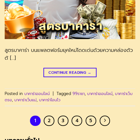
สูตรบาคาร่า บนแพลตฟอร์มยุคใหม่โดดเด่นด้วยความคล่องตัว
ตั […]
CONTINUE READING
→
Posted in
บาคาร่าออนไลน์
|
Tagged
99ราชา
,
บาคาร่าออนไลน์
,
บาคาร่าเว็บ
ตรง
,
บาคาร่าเว็บแม่
,
บาคาร่าโอนไว
1
2
3
4
5