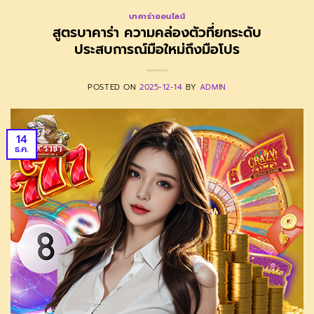
บาคาร่าออนไลน์
สูตรบาคาร่า ความคล่องตัวที่ยกระดับ
ประสบการณ์มือใหม่ถึงมือโปร
POSTED ON
2025-12-14
BY
ADMIN
14
ธ.ค.