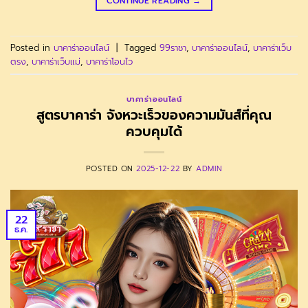
CONTINUE READING
→
Posted in
บาคาร่าออนไลน์
|
Tagged
99ราชา
,
บาคาร่าออนไลน์
,
บาคาร่าเว็บ
ตรง
,
บาคาร่าเว็บแม่
,
บาคาร่าโอนไว
บาคาร่าออนไลน์
สูตรบาคาร่า จังหวะเร็วของความมันส์ที่คุณ
ควบคุมได้
POSTED ON
2025-12-22
BY
ADMIN
22
ธ.ค.