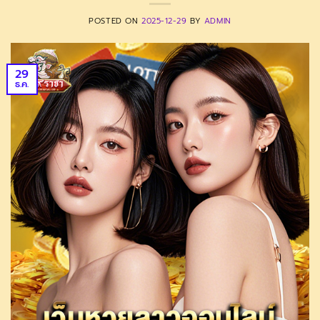
POSTED ON
2025-12-29
BY
ADMIN
29
ธ.ค.