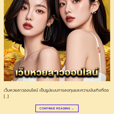
เว็บหวยลาวออนไลน์ เป็นรูปแบบการลงทุนและความบันเทิงที่ตอ
[…]
CONTINUE READING
→