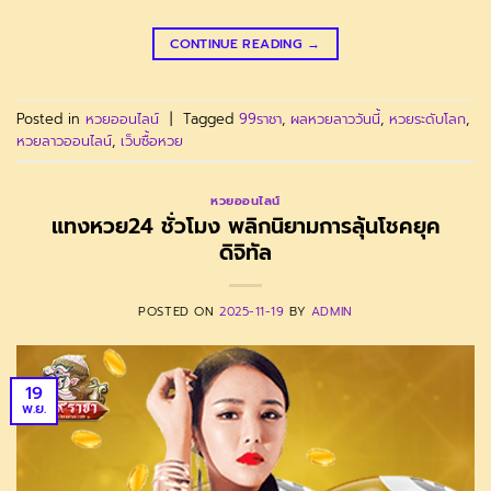
CONTINUE READING
→
Posted in
หวยออนไลน์
|
Tagged
99ราชา
,
ผลหวยลาววันนี้
,
หวยระดับโลก
,
หวยลาวออนไลน์
,
เว็บซื้อหวย
หวยออนไลน์
แทงหวย24 ชั่วโมง พลิกนิยามการลุ้นโชคยุค
ดิจิทัล
POSTED ON
2025-11-19
BY
ADMIN
19
พ.ย.