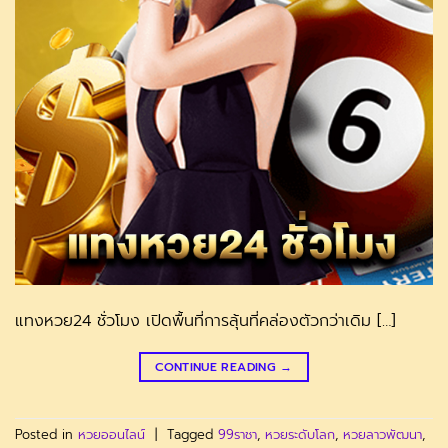
แทงหวย24 ชั่วโมง เปิดพื้นที่การลุ้นที่คล่องตัวกว่าเดิม […]
CONTINUE READING
→
Posted in
หวยออนไลน์
|
Tagged
99ราชา
,
หวยระดับโลก
,
หวยลาวพัฒนา
,