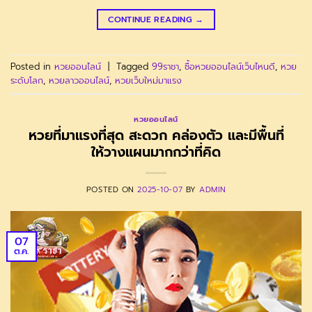
CONTINUE READING
→
Posted in
หวยออนไลน์
|
Tagged
99ราชา
,
ซื้อหวยออนไลน์เว็บไหนดี
,
หวย
ระดับโลก
,
หวยลาวออนไลน์
,
หวยเว็บใหม่มาแรง
หวยออนไลน์
หวยที่มาแรงที่สุด สะดวก คล่องตัว และมีพื้นที่
ให้วางแผนมากกว่าที่คิด
POSTED ON
2025-10-07
BY
ADMIN
07
ต.ค.