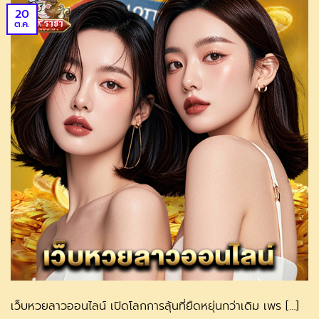
20
ต.ค.
เว็บหวยลาวออนไลน์ เปิดโลกการลุ้นที่ยืดหยุ่นกว่าเดิม เพร […]