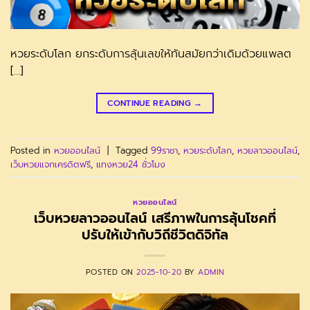
หวยระดับโลก ยกระดับการลุ้นเลขให้ทันสมัยกว่าเดิมด้วยแพลต
[…]
CONTINUE READING
→
Posted in
หวยออนไลน์
|
Tagged
99ราชา
,
หวยระดับโลก
,
หวยลาวออนไลน์
,
เว็บหวยแจกเครดิตฟรี
,
แทงหวย24 ชั่วโมง
หวยออนไลน์
เว็บหวยลาวออนไลน์ เสรีภาพในการลุ้นโชคที่
ปรับให้เข้ากับวิถีชีวิตดิจิทัล
POSTED ON
2025-10-20
BY
ADMIN