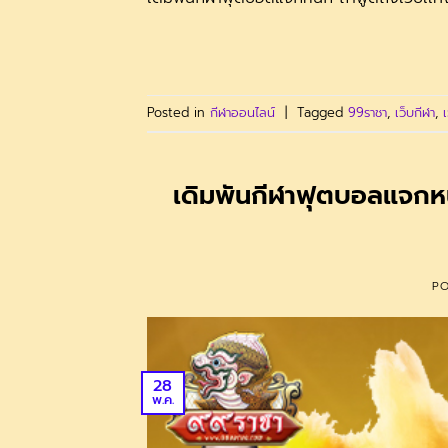
Posted in
กีฬาออนไลน์
|
Tagged
99ราชา
,
เว็บกีฬา
,
เ
เดิมพันกีฬาฟุตบอลแจกหนั
P
28
พ.ค.