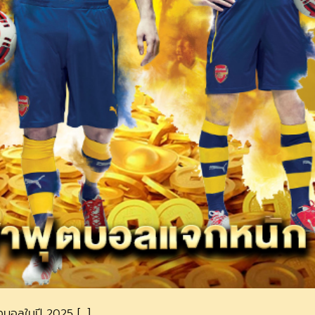
ทงบอลในปี 2025 […]