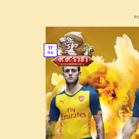
P
17
มิ.ย.