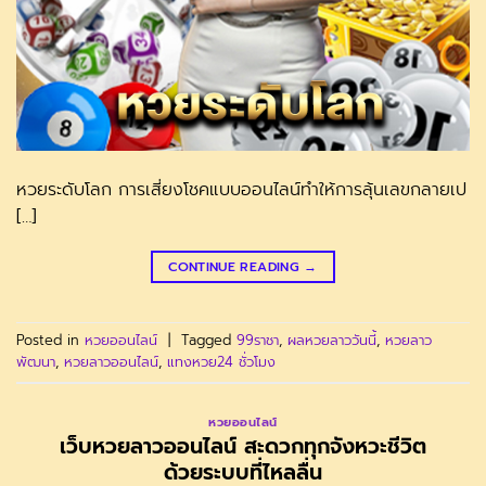
หวยระดับโลก การเสี่ยงโชคแบบออนไลน์ทำให้การลุ้นเลขกลายเป
[…]
CONTINUE READING
→
Posted in
หวยออนไลน์
|
Tagged
99ราชา
,
ผลหวยลาววันนี้
,
หวยลาว
พัฒนา
,
หวยลาวออนไลน์
,
แทงหวย24 ชั่วโมง
หวยออนไลน์
เว็บหวยลาวออนไลน์ สะดวกทุกจังหวะชีวิต
ด้วยระบบที่ไหลลื่น