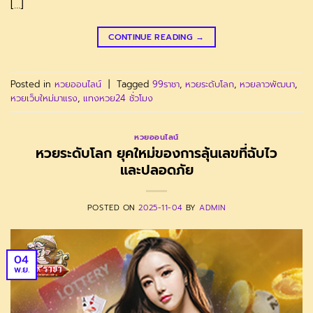
[…]
CONTINUE READING
→
Posted in
หวยออนไลน์
|
Tagged
99ราชา
,
หวยระดับโลก
,
หวยลาวพัฒนา
,
หวยเว็บใหม่มาแรง
,
แทงหวย24 ชั่วโมง
หวยออนไลน์
หวยระดับโลก ยุคใหม่ของการลุ้นเลขที่ฉับไว
และปลอดภัย
POSTED ON
2025-11-04
BY
ADMIN
04
พ.ย.