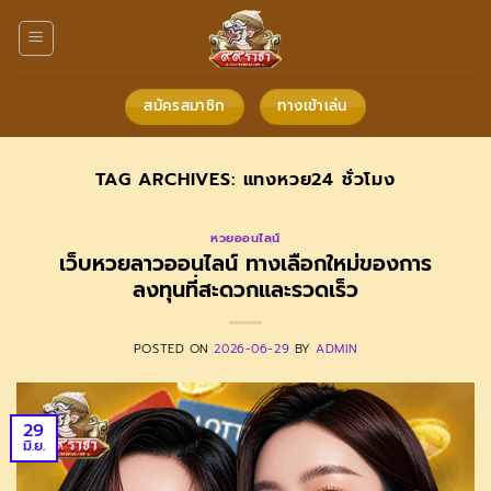
ข้าม
ไป
ยัง
เนื้อหา
สมัครสมาชิก
ทางเข้าเล่น
TAG ARCHIVES:
แทงหวย24 ชั่วโมง
หวยออนไลน์
เว็บหวยลาวออนไลน์ ทางเลือกใหม่ของการ
ลงทุนที่สะดวกและรวดเร็ว
POSTED ON
2026-06-29
BY
ADMIN
29
มิ.ย.