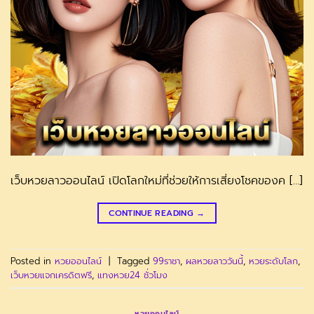
เว็บหวยลาวออนไลน์ เปิดโลกใหม่ที่ช่วยให้การเสี่ยงโชคของค […]
CONTINUE READING
→
Posted in
หวยออนไลน์
|
Tagged
99ราชา
,
ผลหวยลาววันนี้
,
หวยระดับโลก
,
เว็บหวยแจกเครดิตฟรี
,
แทงหวย24 ชั่วโมง
หวยออนไลน์