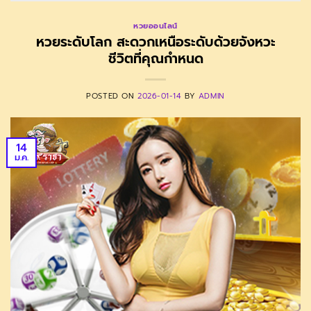
หวยออนไลน์
หวยระดับโลก สะดวกเหนือระดับด้วยจังหวะ
ชีวิตที่คุณกำหนด
POSTED ON
2026-01-14
BY
ADMIN
14
ม.ค.