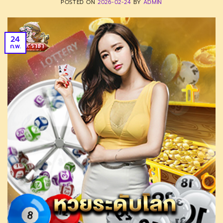
POSTED ON
2026-02-24
BY
ADMIN
24
ก.พ.