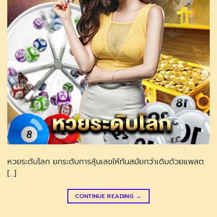
หวยระดับโลก ยกระดับการลุ้นเลขให้ทันสมัยกว่าเดิมด้วยแพลต
[…]
CONTINUE READING
→