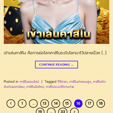
เข้าเล่นคาสิโน คือการย่อโลกคาสิโนระดับโลกมาไว้ปลายนิ้วค […]
CONTINUE READING
→
Posted in
คาสิโนออนไลน์
|
Tagged
99ราชา
,
คาสิโนค่าคอมสูง
,
คาสิโนติด
อันดับยอดนิยม
,
คาสิโนมือใหม่
,
คาสิโนระบบใช้งานง่าย
1
…
13
14
15
16
17
18
19
…
33