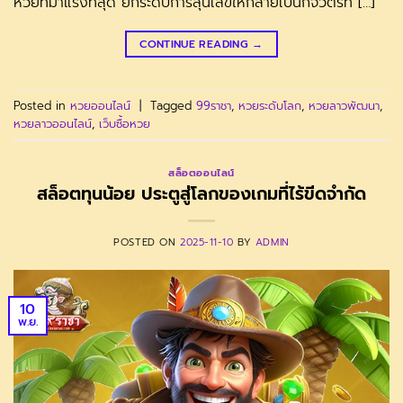
หวยที่มาแรงที่สุด ยกระดับการลุ้นเลขให้กลายเป็นกิจวัตรที […]
CONTINUE READING
→
Posted in
หวยออนไลน์
|
Tagged
99ราชา
,
หวยระดับโลก
,
หวยลาวพัฒนา
,
หวยลาวออนไลน์
,
เว็บซื้อหวย
สล็อตออนไลน์
สล็อตทุนน้อย ประตูสู่โลกของเกมที่ไร้ขีดจำกัด
POSTED ON
2025-11-10
BY
ADMIN
10
พ.ย.