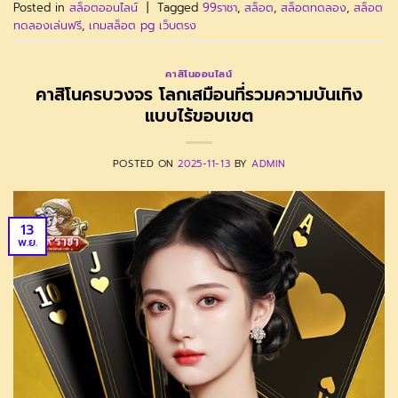
Posted in
สล็อตออนไลน์
|
Tagged
99ราชา
,
สล็อต
,
สล็อตทดลอง
,
สล็อต
ทดลองเล่นฟรี
,
เกมสล็อต pg เว็บตรง
คาสิโนออนไลน์
คาสิโนครบวงจร โลกเสมือนที่รวมความบันเทิง
แบบไร้ขอบเขต
POSTED ON
2025-11-13
BY
ADMIN
13
พ.ย.