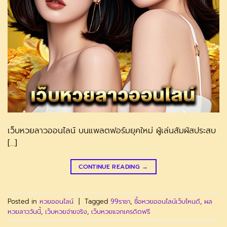
เว็บหวยลาวออนไลน์ บนแพลตฟอร์มยุคใหม่ ผู้เล่นสัมผัสประสบ
[…]
CONTINUE READING
→
Posted in
หวยออนไลน์
|
Tagged
99ราชา
,
ซื้อหวยออนไลน์เว็บไหนดี
,
ผล
หวยลาววันนี้
,
เว็บหวยจ่ายจริง
,
เว็บหวยแจกเครดิตฟรี