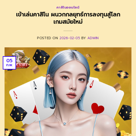
คาสิโนออนไลน์
เข้าเล่นคาสิโน ผนวกกลยุทธ์การลงทุนสู่โลก
เกมสมัยใหม่
POSTED ON
2026-02-05
BY
ADMIN
05
ก.พ.