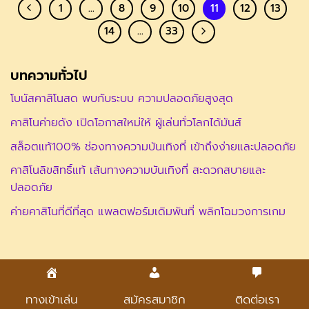
1
…
8
9
10
11
12
13
14
…
33
บทความทั่วไป
โบนัสคาสิโนสด พบกับระบบ ความปลอดภัยสูงสุด
คาสิโนค่ายดัง เปิดโอกาสใหม่ให้ ผู้เล่นทั่วโลกได้มันส์
สล็อตแท้100% ช่องทางความบันเทิงที่ เข้าถึงง่ายและปลอดภัย
คาสิโนลิขสิทธิ์แท้ เส้นทางความบันเทิงที่ สะดวกสบายและ
ปลอดภัย
ค่ายคาสิโนที่ดีที่สุด แพลตฟอร์มเดิมพันที่ พลิกโฉมวงการเกม
Copyright 2026 ©
99ราชา
ทางเข้าเล่น
สมัครสมาชิก
ติดต่อเรา