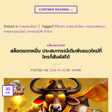
CONTINUE READING
→
Posted in
หวยออนไลน์
|
Tagged
99ราชา
,
หวยระดับโลก
,
หวยลาวพัฒนา
,
หวยลาวออนไลน์
,
แทงหวย24 ชั่วโมง
สล็อตออนไลน์
สล็อตแตกหมื่น ประสบการณ์เดิมพันแนวใหม่ที่
ใครก็สัมผัสได้
POSTED ON
2026-01-20
BY
ADMIN
20
ม.ค.