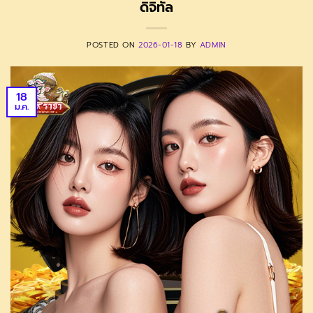
ดิจิทัล
POSTED ON
2026-01-18
BY
ADMIN
18
ม.ค.