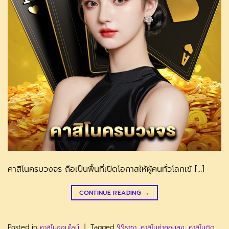
คาสิโนครบวงจร ถือเป็นพื้นที่เปิดโอกาสให้ผู้คนทั่วโลกเข้ […]
CONTINUE READING
→
Posted in
คาสิโนออนไลน์
|
Tagged
99ราชา
,
คาสิโนค่าคอมสูง
,
คาสิโนติด