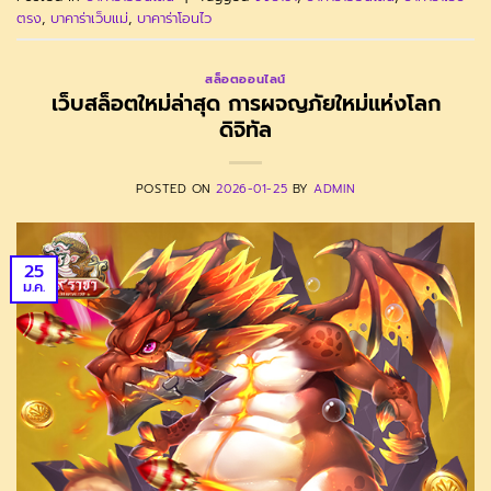
ตรง
,
บาคาร่าเว็บแม่
,
บาคาร่าโอนไว
สล็อตออนไลน์
เว็บสล็อตใหม่ล่าสุด การผจญภัยใหม่แห่งโลก
ดิจิทัล
POSTED ON
2026-01-25
BY
ADMIN
25
ม.ค.