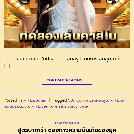
ทดลองเล่นคาสิโน ในปัจจุบันนำเสนอรูปแบบการเล่นสุดล้ำที่ต
[…]
CONTINUE READING
→
Posted in
คาสิโนออนไลน์
|
Tagged
99ราชา
,
คาสิโนค่าคอมสูง
,
คาสิโนติด
อันดับยอดนิยม
,
คาสิโนมือใหม่
,
คาสิโนระบบใช้งานง่าย
บาคาร่าออนไลน์
สูตรบาคาร่า ช่องทางความบันเทิงของยุค