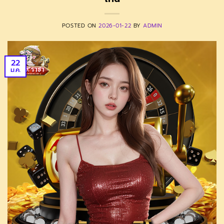
POSTED ON
2026-01-22
BY
ADMIN
22
ม.ค.