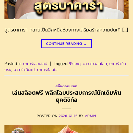
สูตรบาคาร่า กลายเป็นอีกหนึ่งช่องทางเสริมสร้างความบันเทิ […]
CONTINUE READING
→
Posted in
บาคาร่าออนไลน์
|
Tagged
99ราชา
,
บาคาร่าออนไลน์
,
บาคาร่าเว็บ
ตรง
,
บาคาร่าเว็บแม่
,
บาคาร่าโอนไว
สล็อตออนไลน์
เล่นสล็อตฟรี พลิกโฉมประสบการณ์นักเดิมพัน
ยุคดิจิทัล
POSTED ON
2026-01-16
BY
ADMIN