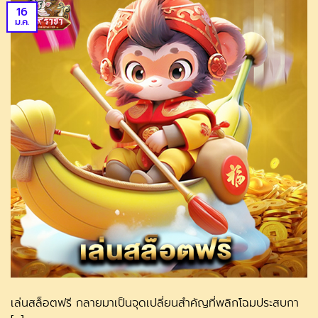
16
ม.ค.
เล่นสล็อตฟรี กลายมาเป็นจุดเปลี่ยนสำคัญที่พลิกโฉมประสบกา